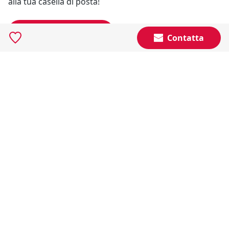
alla tua casella di posta!
Resta Aggiornato
Contatta
Naviga il portale
Categorie
Annunci Industriali
Social
Certificazioni