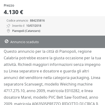
Prezzo
4.130 €
Codice annuncio
884235816
Inserito il
10/07/2018
Pianopoli (Catanzaro)
Descrizione
Dettagli
Posizione
Richiedi Info
Annuncio scaduto
Questo annuncio per la città di Pianopoli, regione
Calabria potrebbe essere la giusta occasione per la tua
attività. Richiedi maggiori informazioni senza impegno
su Linea separatore e dosatore e guarda gli altri
annunci del venditore nella categoria packaging. Linea
separatore Scanvaegt, modello Weiching machine
4717.275.10, anno 2009, matricola E010282, e linea
dosatore Marel, modello PVC Belt Saw-Toothed, anno
2009, matricola A063505PREZZO RIDOTTO DI CIRCA IL