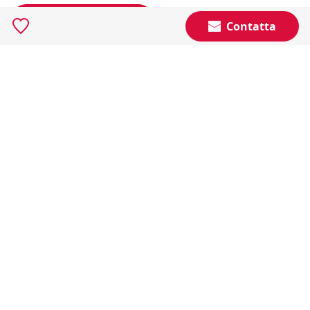
Resta Aggiornato
Contatta
Naviga il portale
Categorie
Annunci Industriali
Social
Certificazioni