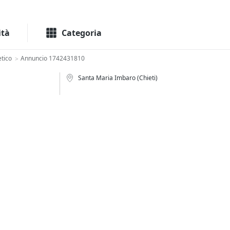
Macchinari
Immo
ità
Categoria
tico
Annuncio 1742431810
>
Santa Maria Imbaro (Chieti)