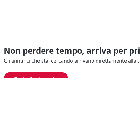
Non perdere tempo, arriva per pr
Gli annunci che stai cercando arrivano direttamente alla t
Resta Aggiornato
Naviga il portale
Categor
Cerca per località
Complessi azi