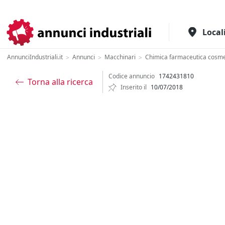
Il portale italiano per l'industria
Local
AnnunciIndustriali.it
Annunci
Macchinari
Chimica farmaceutica cosme
>
>
>
Codice annuncio
1742431810
Torna alla ricerca
Inserito il
10/07/2018