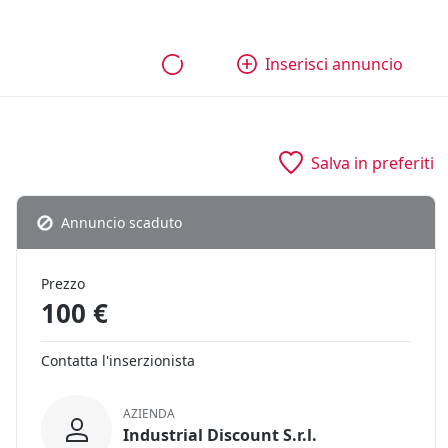
bili
Aziende e quote
Tutti gli annunci
Come funziona
Inserisci annuncio
Salva in preferiti
Annuncio scaduto
Prezzo
100 €
Contatta l'inserzionista
AZIENDA
Industrial Discount S.r.l.