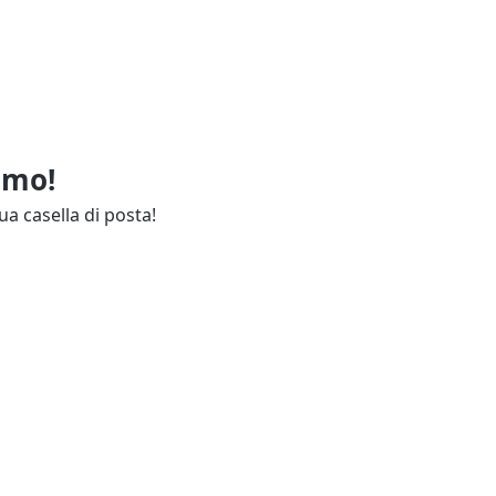
imo!
ua casella di posta!
ie
Annunci Industria
endali
Resta aggiornato