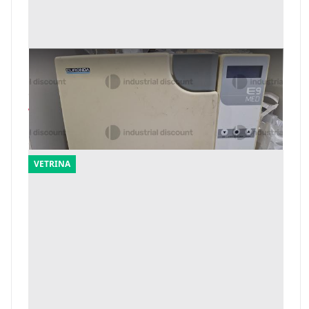
1#10116 Arredi ed attrezzature per
laboratorio odontoiatrico
Offerta minima
4.275 €
Palermo
(Palermo)
VETRINA