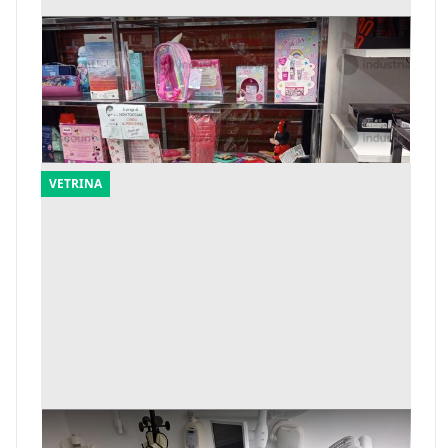
1#10238 Articoli di profumeria igiene
personale trucchi ed accessori vari
Offerta minima
180.000 €
Reggio di Calabria
(Reggio Calabria)
VETRINA
1#10115 Macchinari ed arredamento per