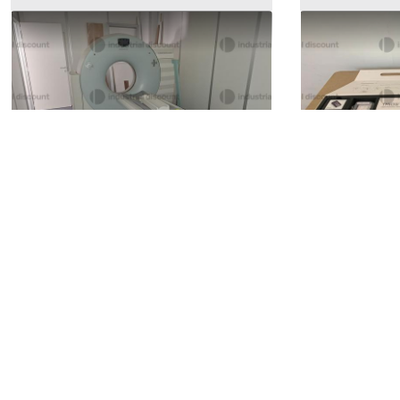
1#10044 Apparecchiatura per TAC
4#10105 Scan
Siemens
3Shape TRIO
33.750 €
9.000 €
Marsala
(Trapani)
Tribiano
(Mi