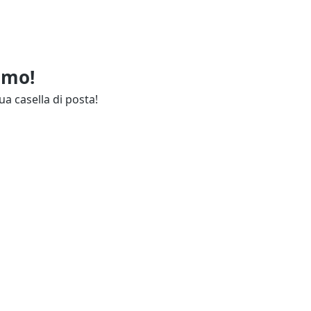
imo!
ua casella di posta!
ie
Annunci Industria
endali
Resta aggiornato
lettuali
Contatti