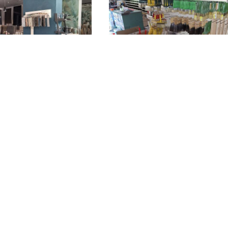
e per l'idraulica
ferramenta
19.333 €
Agrigento)
Agrigento
(Agrigento)