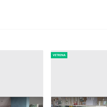
VETRINA
ck di espositori,
15#10037 Stock di prodotti p