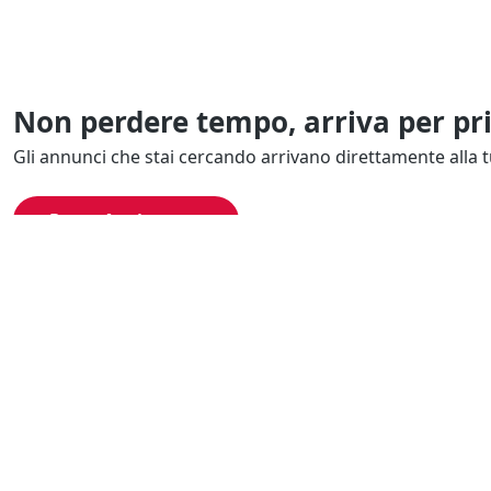
Non perdere tempo, arriva per pr
Gli annunci che stai cercando arrivano direttamente alla t
Resta Aggiornato
Naviga il portale
Categor
Cerca per località
Complessi azi
Cerca per categoria
Proprietà intel