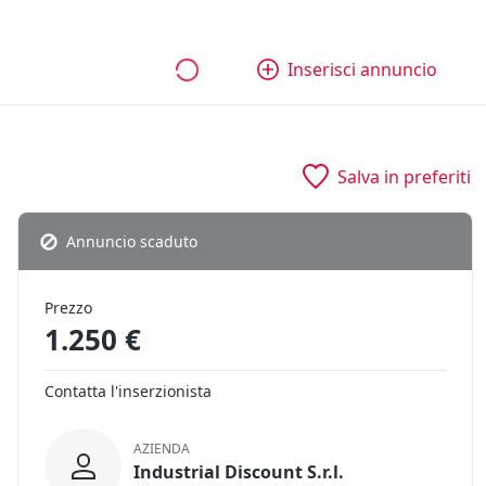
bili
Aziende e quote
Tutti gli annunci
Come funziona
Inserisci annuncio
Salva in preferiti
Annuncio scaduto
Prezzo
1.250 €
Contatta l'inserzionista
AZIENDA
Industrial Discount S.r.l.