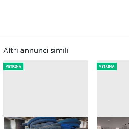
Altri annunci simili
VETRINA
VETRINA
7#10015 Attrezzature varie da
18#10037 Sto