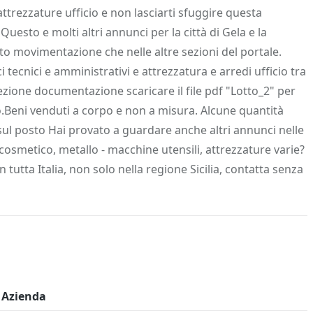
 Info
Salva in preferiti
trezzature ufficio e non lasciarti sfuggire questa
sto e molti altri annunci per la città di Gela e la
nto movimentazione che nelle altre sezioni del portale.
ecnici e amministrativi e attrezzatura e arredi ufficio tra
sezione documentazione scaricare il file pdf "Lotto_2" per
to.Beni venduti a corpo e non a misura. Alcune quantità
ul posto Hai provato a guardare anche altri annunci nelle
osmetico, metallo - macchine utensili, attrezzature varie?
n tutta Italia, non solo nella regione Sicilia, contatta senza
Azienda