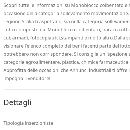
Descrizione
Dettagli
Posizione
Richiedi
Scopri tutte le informazioni su Monoblocco coibentato e at
occasione della categoria sollevamento movimentazione. Que
regione Sicilia ti aspettano, sia nella categoria sollevame
Lotto composto da: Monoblocco coibentato, baracca uffici t
cui; armadi, fotocopiatrici,stampanti e molto altro.Dalla 
visionare l'elenco completo dei beni facenti parte del lot
potrebbero non corrispondere. Si consiglia un'ispezione s
categorie agroalimentare, plastica, chimica farmaceutica c
Approfitta delle occasioni che Annunci Industriali ti offre i
impegno il venditore!
Dettagli
Tipologia inserzionista