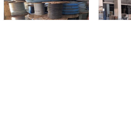
cantiere
arredi e merc
5.055 €
17.443 €
Caltanissetta
(Caltanissetta)
Agrigento
(