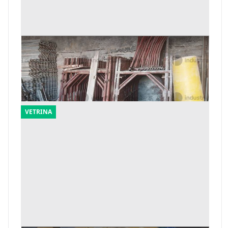
7#10133 Attrezzature da cantiere
Offerta minima
6.015 €
Gela
(Caltanissetta)
VETRINA