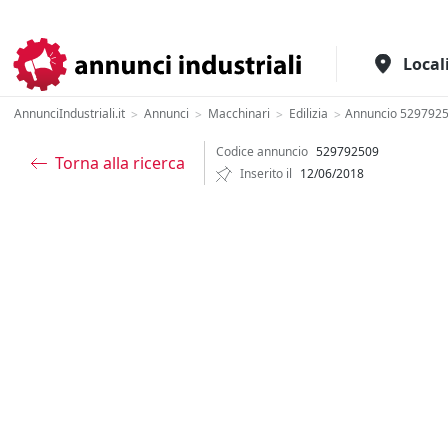
Il portale italiano per l'industria
Local
AnnunciIndustriali.it
Annunci
Macchinari
Edilizia
Annuncio 529792
>
>
>
>
Codice annuncio
529792509
Torna alla ricerca
Inserito il
12/06/2018