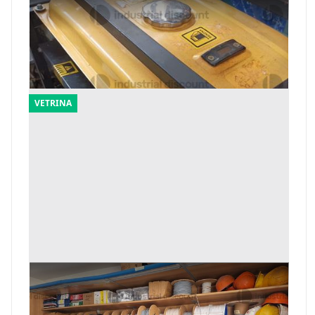
3#10015 Attrezzature varie da cantiere
Offerta minima
596 €
Caltanissetta
(Caltanissetta)
VETRINA
4#10015 Attrezzature varie da cantiere
Offerta minima
1.522 €