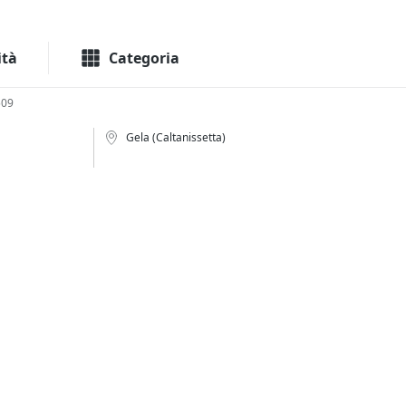
Macchinari
Immo
ità
Categoria
509
Gela (Caltanissetta)