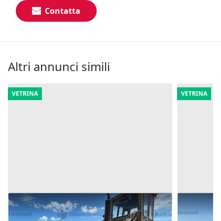
Contatta
Altri annunci simili
VETRINA
VETRINA
8#9932 Pala Cingolata Fiat Allis C14
7#9932 R