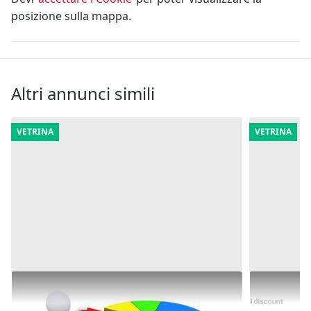
posizione sulla mappa.
Altri annunci simili
VETRINA
VETRINA
2#3134 Quota di partecipazione del
2#10138 C
50,0% del capitale sociale della società
societarie