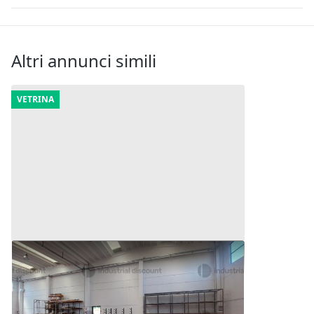
Altri annunci simili
VETRINA
1#10178 Macchine, attrezzature da
lavoro e rimanenze varie
30.920 €
Vasto
(Chieti)