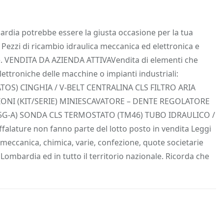
 Info
Salva in preferiti
rdia potrebbe essere la giusta occasione per la tua
 Pezzi di ricambio idraulica meccanica ed elettronica e
rie. VENDITA DA AZIENDA ATTIVAVendita di elementi che
lettroniche delle macchine o impianti industriali:
TOS) CINGHIA / V-BELT CENTRALINA CLS FILTRO ARIA
ONI (KIT/SERIE) MINIESCAVATORE – DENTE REGOLATORE
5G-A) SONDA CLS TERMOSTATO (TM46) TUBO IDRAULICO /
alature non fanno parte del lotto posto in vendita Leggi
a meccanica, chimica, varie, confezione, quote societarie
e Lombardia ed in tutto il territorio nazionale. Ricorda che