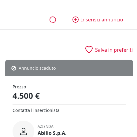
bili
Aziende e quote
Tutti gli annunci
Come funziona
Inserisci annuncio
Salva in preferiti
Annuncio scaduto
Prezzo
4.500 €
Contatta l'inserzionista
AZIENDA
Abilio S.p.A.