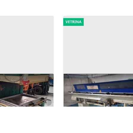
VETRINA
ezionatrice APM SASP
2#9299 Caricatore di barre
automatico BOSS 542 R
500 €
gnano
(Pavia)
Cura Carpignano
(Pavia)