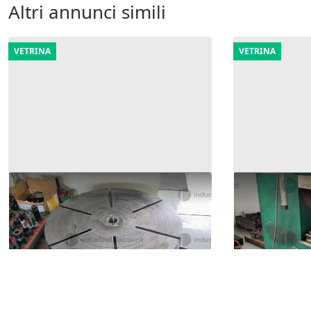
Altri annunci simili
VETRINA
VETRINA
26#9299 Tavola girevole OMO TG
5#9299 Conf
VQ 1000
500 €
500 €
Cura Carpi
Cura Carpignano
(Pavia)