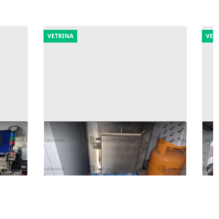
VETRINA
VET
1#9662 Attrezzatura da opificio
11
100 €
13
Borgosatollo
(Brescia)