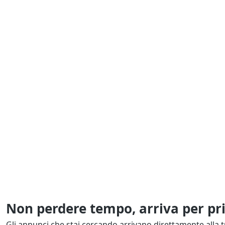
Non perdere tempo, arriva per pr
Gli annunci che stai cercando arrivano direttamente alla t