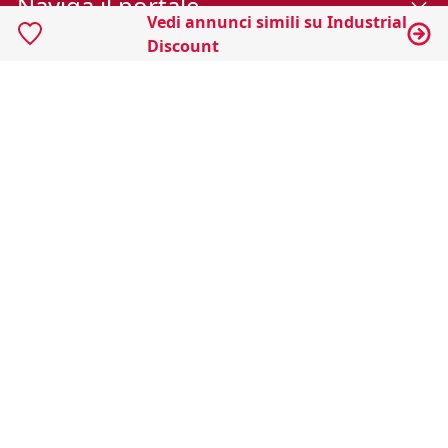
Naviga il portale
Vedi annunci simili su Industrial
Discount
Categorie
Annunci Industriali
Social
Certificazioni
Abilio S.p.A
Società a socio unico Email:
info@abilio.com
| Telefono:
+39 0546 046747
| Sito Web:
www.abilio.com
| Pec:
abilio@pec.illimity.com