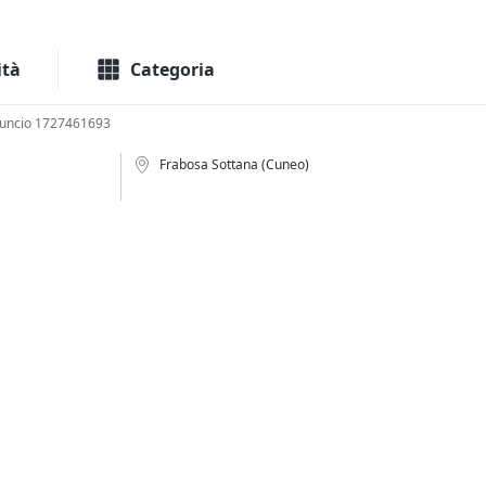
Macchinari
Immo
ità
Categoria
uncio 1727461693
Frabosa Sottana (Cuneo)