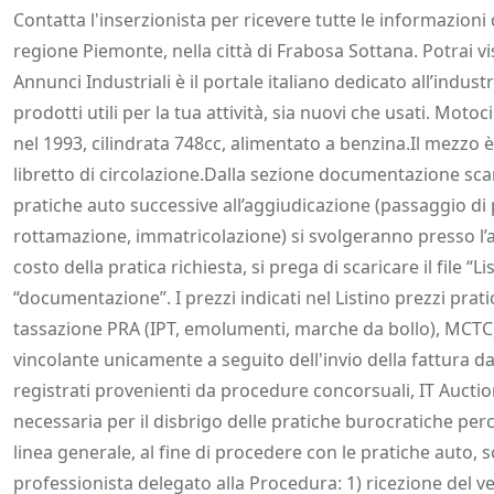
Descrizione
Dettagli
Posizione
Richiedi
Contatta l'inserzionista per ricevere tutte le informazion
regione Piemonte, nella città di Frabosa Sottana. Potrai vi
Annunci Industriali è il portale italiano dedicato all’industr
prodotti utili per la tua attività, sia nuovi che usati. Mo
nel 1993, cilindrata 748cc, alimentato a benzina.Il mezzo è
libretto di circolazione.Dalla sezione documentazione sc
pratiche auto successive all’aggiudicazione (passaggio di
rottamazione, immatricolazione) si svolgeranno presso l’a
costo della pratica richiesta, si prega di scaricare il file “
“documentazione”. I prezzi indicati nel Listino prezzi pra
tassazione PRA (IPT, emolumenti, marche da bollo), MCTC, 
vincolante unicamente a seguito dell'invio della fattura da
registrati provenienti da procedure concorsuali, IT Auctio
necessaria per il disbrigo delle pratiche burocratiche per
linea generale, al fine di procedere con le pratiche auto,
professionista delegato alla Procedura: 1) ricezione del ve