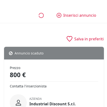
bili
Aziende e quote
Tutti gli annunci
Come funziona
Inserisci annuncio
Salva in preferiti
Annuncio scaduto
Prezzo
800 €
Contatta l'inserzionista
AZIENDA
Industrial Discount S.r.l.