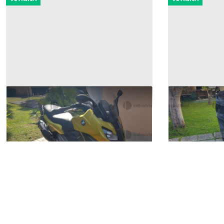
1#10040 Motociclo BMW 650 Sport
1#9802 Scoo
3.500 €
250 €
Roma
(Roma)
Roma
(Roma