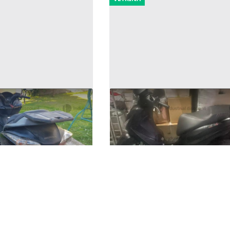
ter Honda Sw-T400,
1#9970 Motociclo Piaggio M
1.350 €
)
Napoli
(Napoli)