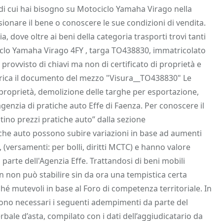
 Info
Salva in preferiti
i di cui hai bisogno su Motociclo Yamaha Virago nella
sionare il bene o conoscere le sue condizioni di vendita.
ia, dove oltre ai beni della categoria trasporti trovi tanti
tociclo Yamaha Virago 4FY , targa TO438830, immatricolato
 provvisto di chiavi ma non di certificato di proprietà e
arica il documento del mezzo "Visura__TO438830" Le
 proprietà, demolizione delle targhe per esportazione,
genzia di pratiche auto Effe di Faenza. Per conoscere il
Listino prezzi pratiche auto” dalla sezione
tiche auto possono subire variazioni in base ad aumenti
(versamenti: per bolli, diritti MCTC) e hanno valore
 parte dell'Agenzia Effe. Trattandosi di beni mobili
n non può stabilire sin da ora una tempistica certa
ché mutevoli in base al Foro di competenza territoriale. In
 sono necessari i seguenti adempimenti da parte del
rbale d’asta, compilato con i dati dell’aggiudicatario da