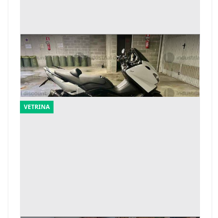
1#10144 Motociclo Yamaha T-MAX 500
Offerta minima
3.750 €
Vidigulfo
(Pavia)
VETRINA