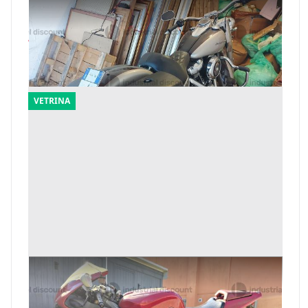
1#10069 Motociclo Harley Davidson
Offerta minima
7.000 €
Cesano Boscone
(Milano)
VETRINA
1#10272 Motociclo MV Agusta
Offerta minima
1.000 €