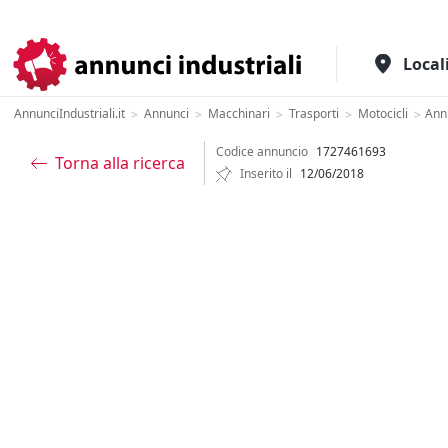
Il portale italiano per l'industria
Local
AnnunciIndustriali.it
Annunci
Macchinari
Trasporti
Motocicli
Ann
>
>
>
>
>
Codice annuncio
1727461693
Torna alla ricerca
Inserito il
12/06/2018