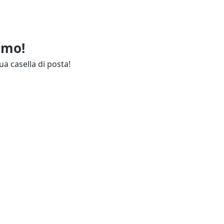
imo!
ua casella di posta!
ie
Annunci Industria
endali
Resta aggiornato
lettuali
Contatti
ie
Guida