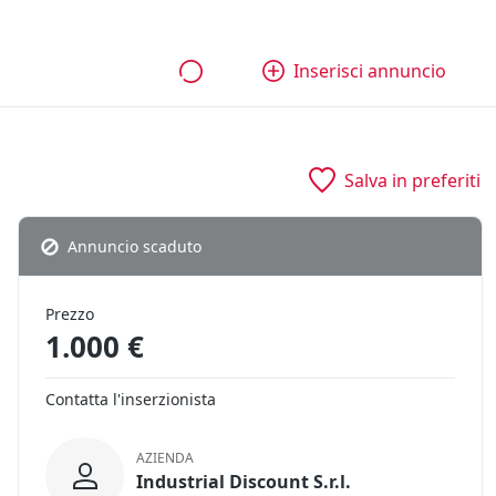
bili
Aziende e quote
Tutti gli annunci
Come funziona
Inserisci annuncio
Salva in preferiti
Annuncio scaduto
Prezzo
1.000 €
Contatta l'inserzionista
AZIENDA
Industrial Discount S.r.l.