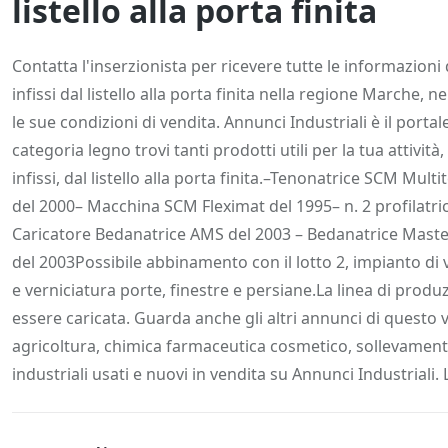
listello alla porta finita
Descrizione
Dettagli
Posizione
Richiedi
Contatta l'inserzionista per ricevere tutte le informazioni
infissi dal listello alla porta finita nella regione Marche, n
le sue condizioni di vendita. Annunci Industriali è il portale
categoria legno trovi tanti prodotti utili per la tua attivit
infissi, dal listello alla porta finita.–Tenonatrice SCM Mu
del 2000– Macchina SCM Fleximat del 1995– n. 2 profilatri
Caricatore Bedanatrice AMS del 2003 – Bedanatrice Mast
del 2003Possibile abbinamento con il lotto 2, impianto di
e verniciatura porte, finestre e persiane.La linea di prod
essere caricata. Guarda anche gli altri annunci di questo v
agricoltura, chimica farmaceutica cosmetico, sollevamento
industriali usati e nuovi in vendita su Annunci Industriali. 