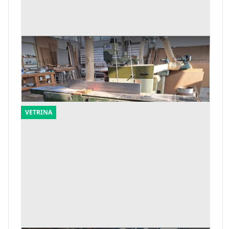
1#10108 Macchinari per falegnameria
Offerta minima
2.888 €
Monsano
(Ancona)
VETRINA