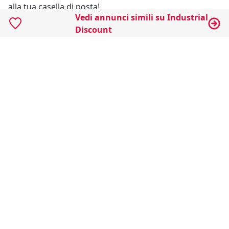
alla tua casella di posta!
Vedi annunci simili su Industrial
Discount
Resta Aggiornato
Naviga il portale
Categorie
Annunci Industriali
Social
Certificazioni