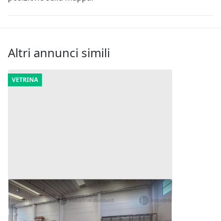
Altri annunci simili
VETRINA
1#10178 Macchine, attrezzature da
lavoro e rimanenze varie
30.920 €