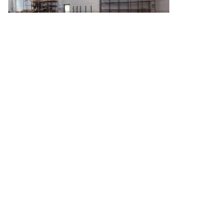
Vasto
(Chieti)