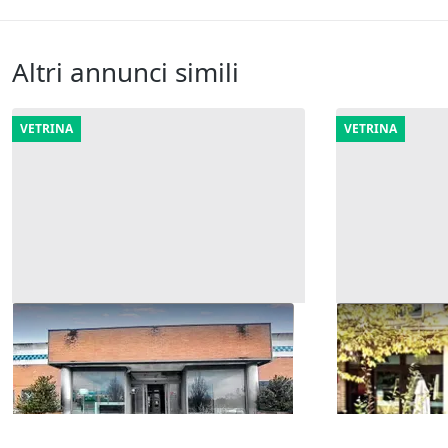
Altri annunci simili
VETRINA
VETRINA
#2516001 Complesso commerciale
#2515103 Neg
con magazzini e terreni edificabili
complesso p
2.977.481 €
117.157 €
Fossato di Vico
(Perugia)
Cingoli
(Mac