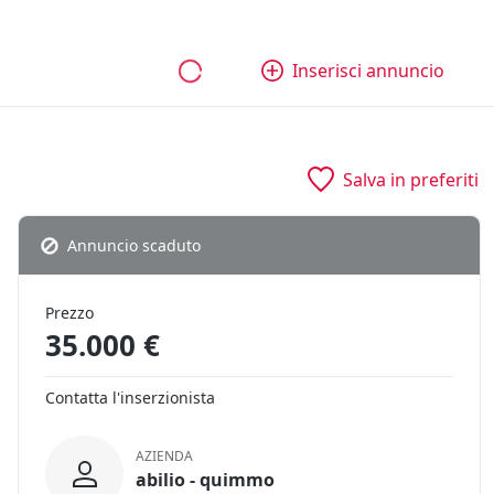
bili
Aziende e quote
Tutti gli annunci
Come funziona
Inserisci annuncio
Salva in preferiti
Annuncio scaduto
Prezzo
35.000 €
Contatta l'inserzionista
AZIENDA
abilio - quimmo