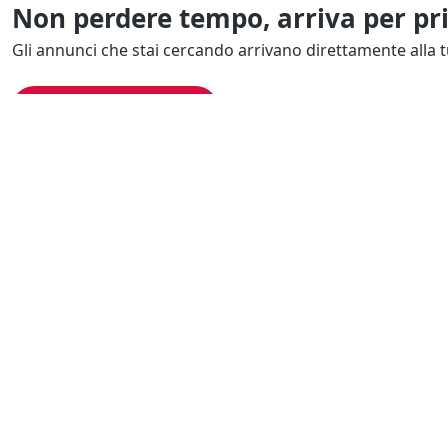
Non perdere tempo, arriva per pr
Gli annunci che stai cercando arrivano direttamente alla t
Resta Aggiornato
Naviga il portale
Categor
Cerca per località
Complessi azi
Cerca per categoria
Proprietà intel
Cerca in tutta Italia
Quote societar
Tutti gli annunci
Immobili comm
Immobili direz