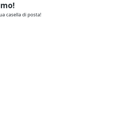
imo!
ua casella di posta!
ie
Annunci Industria
endali
Resta aggiornato
lettuali
Contatti
ie
Guida
erciali
Come funziona
ionali
Acquista in sicurezza