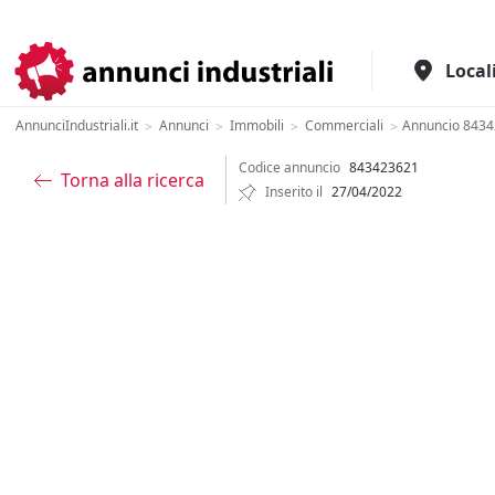
Il portale italiano per l'industria
Local
AnnunciIndustriali.it
Annunci
Immobili
Commerciali
Annuncio 843
>
>
>
>
Codice annuncio
843423621
Torna alla ricerca
Inserito il
27/04/2022