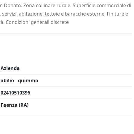
 Info
Salva in preferiti
an Donato. Zona collinare rurale. Superficie commerciale di
ervizi, abitazione, tettoie e baracche esterne. Finiture e
ità. Condizioni generali discrete
Azienda
abilio - quimmo
02410510396
Faenza (RA)