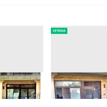
VETRINA
ozio (sub 17) in
#2515100 Negozio (sub 12) i
olifunzionale
complesso polifunzionale
31.730 €
erata)
Cingoli
(Macerata)