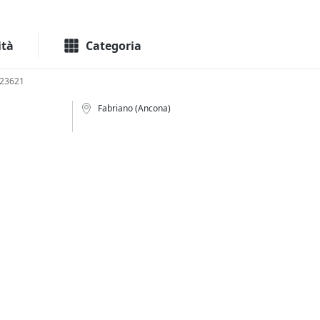
Macchinari
Immo
ità
Categoria
423621
Fabriano (Ancona)