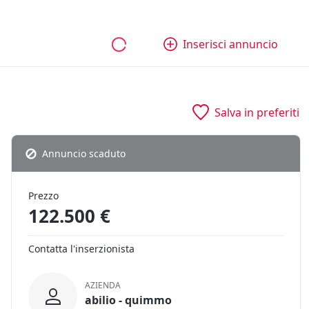
bili
Aziende e quote
Tutti gli annunci
Come funziona
Inserisci annuncio
Salva in preferiti
Annuncio scaduto
Prezzo
122.500 €
Contatta l'inserzionista
AZIENDA
abilio - quimmo