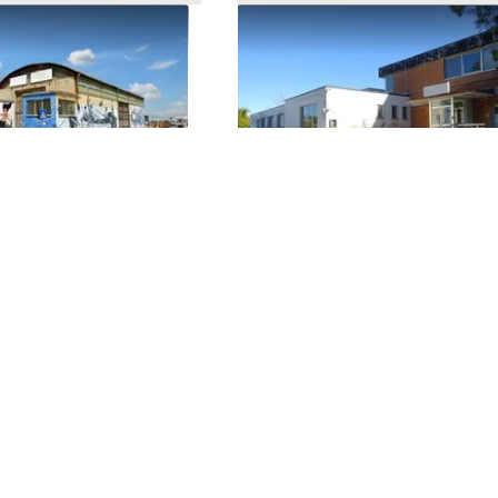
lesso aziendale
#5821 Capannone artigianal
settore dei cantieri
ampia area di pertinenza
380.000 €
Marche
(Macerata)
Macerata
(Macerata)