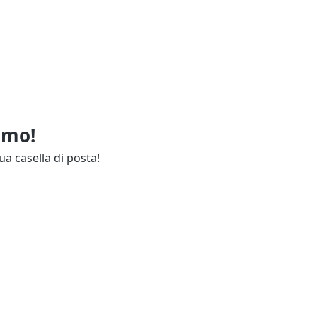
imo!
ua casella di posta!
ie
Annunci Industria