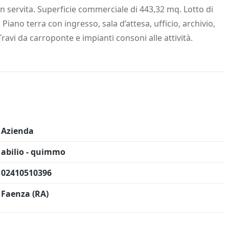
 Info
Salva in preferiti
en servita. Superficie commerciale di 443,32 mq. Lotto di
ano terra con ingresso, sala d’attesa, ufficio, archivio,
ravi da carroponte e impianti consoni alle attività.
Azienda
abilio - quimmo
02410510396
Faenza (RA)