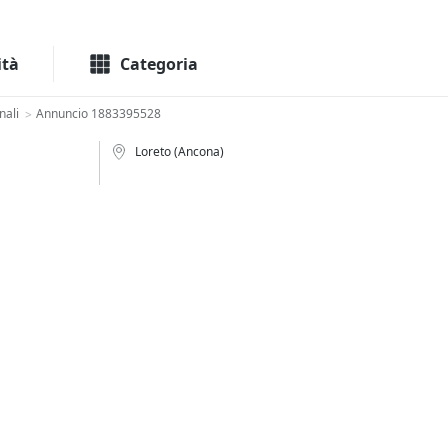
Macchinari
Immo
ità
Categoria
nali
Annuncio 1883395528
>
Loreto (Ancona)