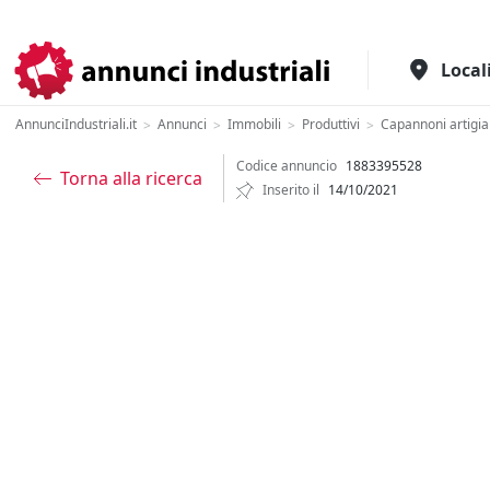
Il portale italiano per l'industria
Local
AnnunciIndustriali.it
Annunci
Immobili
Produttivi
Capannoni artigia
>
>
>
>
Codice annuncio
1883395528
Torna alla ricerca
Inserito il
14/10/2021