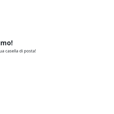
imo!
ua casella di posta!
ie
Annunci Industria
endali
Resta aggiornato