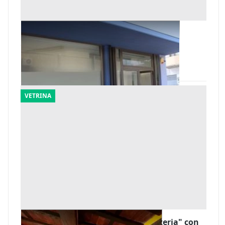
#2206 Negozio al piano terra
Offerta minima
130.680 €
Viareggio
(Lucca)
VETRINA
#24699 Locale commerciale "ex pizzeria" con