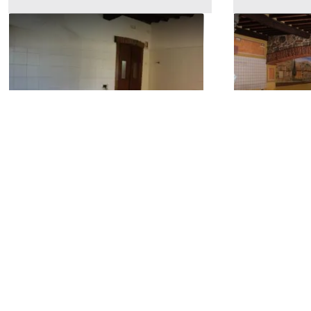
#24359 Negozio uso
#10362 Nego
ristorante/pizzeria
ristorante/p
72.500 €
130.000 €
Borgo a Mozzano
(Lucca)
Borgo a Mo