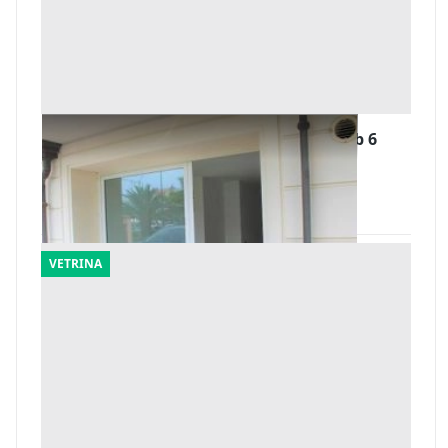
#7918 Locale commerciale di 53 mq - sub 6
Offerta minima
100.000 €
Camaiore
(Lucca)
VETRINA