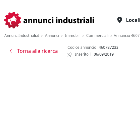
Il portale italiano per l'industria
Local
AnnunciIndustriali.it
Annunci
Immobili
Commerciali
Annuncio 460
>
>
>
>
Codice annuncio
460787233
Torna alla ricerca
Inserito il
06/09/2019