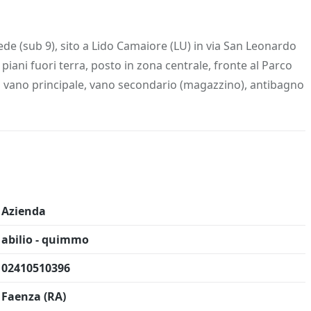
 Info
Salva in preferiti
de (sub 9), sito a Lido Camaiore (LU) in via San Leonardo
 piani fuori terra, posto in zona centrale, fronte al Parco
un vano principale, vano secondario (magazzino), antibagno
Azienda
abilio - quimmo
02410510396
Faenza (RA)