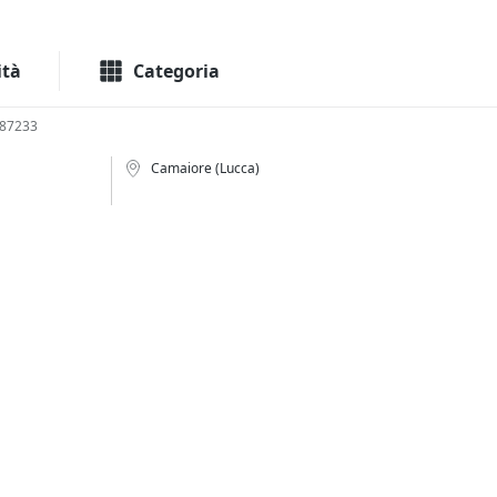
Macchinari
Immo
ità
Categoria
787233
Camaiore (Lucca)