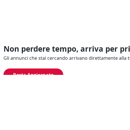
Non perdere tempo, arriva per pr
Gli annunci che stai cercando arrivano direttamente alla t
Resta Aggiornato
Naviga il portale
Categor
Cerca per località
Complessi azi