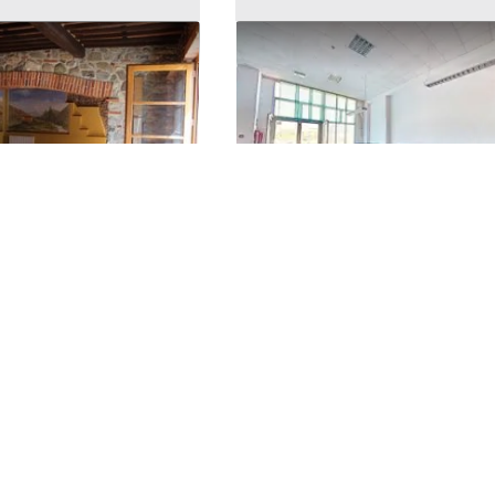
zio uso
#2536098 Negozio (sub 25) i
izzeria
complesso commerciale
148.316 €
zzano
(Lucca)
Cascina
(Pisa)