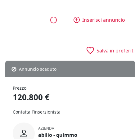
bili
Aziende e quote
Tutti gli annunci
Come funziona
Inserisci annuncio
Salva in preferiti
Annuncio scaduto
Prezzo
120.800 €
Contatta l'inserzionista
AZIENDA
abilio - quimmo