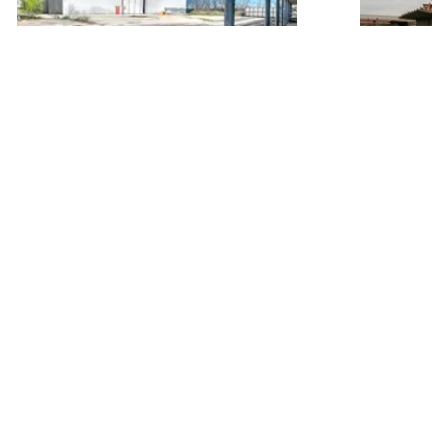
Villastel
Carmagnola
(Torino)