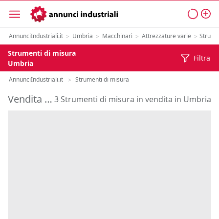
AnnunciIndustriali.it
Umbria
Macchinari
Attrezzature varie
Strume
>
>
>
>
Strumenti di misura
Filtra
Umbria
AnnunciIndustriali.it
Strumenti di misura
>
Vendita Strumenti di misura in Umbria
3 Strumenti di misura in vendita in Umbria