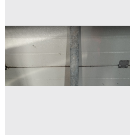
4 BARRE IN ACCIAIO 5X60X1200
Prezzo
30 €
Inserito il: 01/12/2022
Gualdo Tadino
(Perugia)
Codice annuncio:
1469282860
Annuncio scaduto