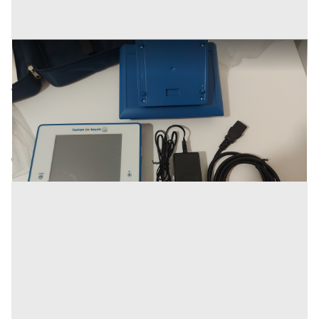
Impedenziometro
Prezzo
4.000 €
Inserito il: 11/03/2024
Terni
(Terni)
Codice annuncio:
886425347
Annuncio scaduto