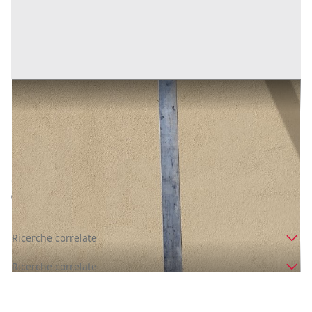
4 BARRE SCATOLATE IN ALLUMINIO
Prezzo
50 €
Inserito il: 12/10/2022
Gualdo Tadino
(Perugia)
Codice annuncio:
1457278927
Annuncio scaduto
Ricerche correlate
Ricerche correlate