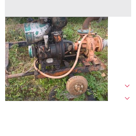
9#9736 Motopompa Slanzi
Prezzo
540 €
Inserito il: 17/02/2026
Amelia
(Terni)
Codice annuncio:
1688722678
Annuncio scaduto
Ricerche correlate
Ricerche correlate