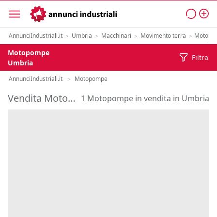
AnnunciIndustriali.it
Umbria
Macchinari
Movimento terra
Motopo
>
>
>
>
Motopompe
Filtra
Umbria
AnnunciIndustriali.it
Motopompe
>
Vendita Motopompe in Umbria
1 Motopompe in vendita in Umbria