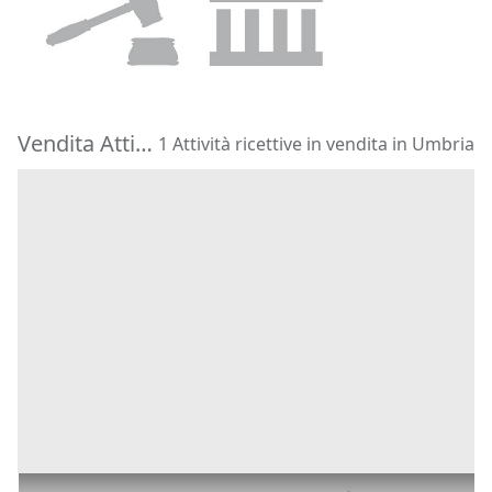
22.453 €
hotel
Foligno
(Perugia)
Vendita Attività ricettive in Umbria
1 Attività ricettive in vendita in Umbria