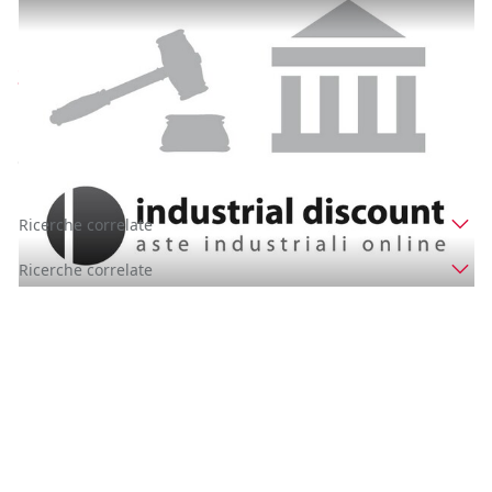
1#8168 Cessione di ramo d'azienda esercente
l'attività ricettizia di hotel
Prezzo
22.453 €
Inserito il: 05/08/2026
Foligno
(Perugia)
Codice annuncio:
1031062815
Ricerche correlate
Ricerche correlate