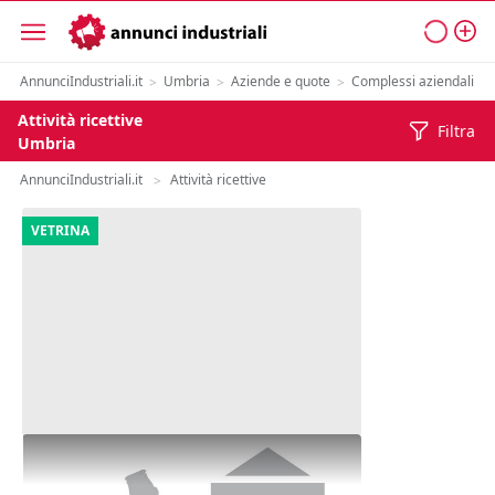
AnnunciIndustriali.it
Umbria
Aziende e quote
Complessi aziendali
>
>
>
>
Attività ricettive
Filtra
Umbria
AnnunciIndustriali.it
Attività ricettive
>
VETRINA
1#8168 Cessione di ramo d'azienda
esercente l'attività ricettizia di