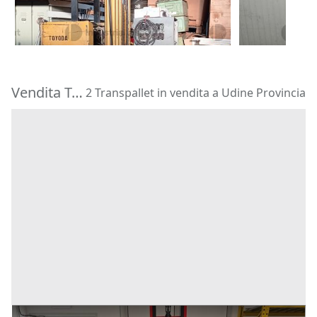
3.060 €
153 €
Urago D'oglio
(Brescia)
Mantova
(M
Vendita Transpallet in Provincia di Udine
2 Transpallet in vendita a Udine Provincia