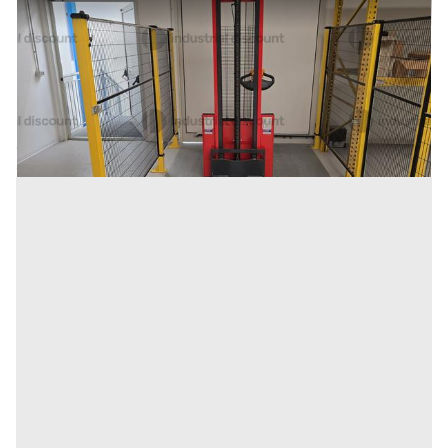
4#10268 Transpallet elettrici e manuali a forche
lunghe e con bilancia
Prezzo
1.330 €
Inserito il: 24/07/2026
Carlino
(Udine)
Codice annuncio:
632572354