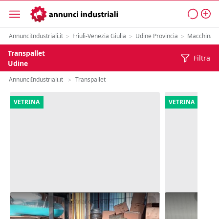
AnnunciIndustriali.it
Friuli-Venezia Giulia
Udine Provincia
Macchinari
>
>
>
Transpallet
Filtra
Udine
AnnunciIndustriali.it
Transpallet
>
VETRINA
VETRINA
20#9854 Muletto
12#10277 Tr