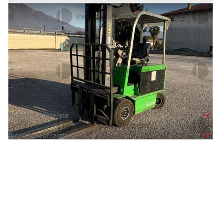
1#9042 Carrello elevatore e Transpallet
Prezzo
3.000 €
Inserito il: 19/03/2025
Gemona del Friuli
(Udine)
Codice annuncio:
1538353754
Annuncio scaduto
Ricerche correlate
Ricerche correlate