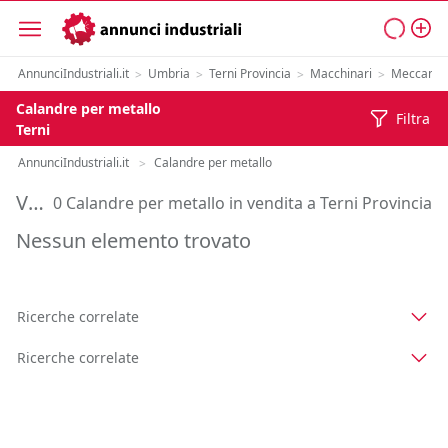
AnnunciIndustriali.it
Umbria
Terni Provincia
Macchinari
Meccanic
>
>
>
>
Calandre per metallo
Filtra
Terni
AnnunciIndustriali.it
Calandre per metallo
>
Vendita Calandre per metallo in Provincia di Terni
0 Calandre per metallo in vendita a Terni Provincia
Nessun elemento trovato
Ricerche correlate
Ricerche correlate