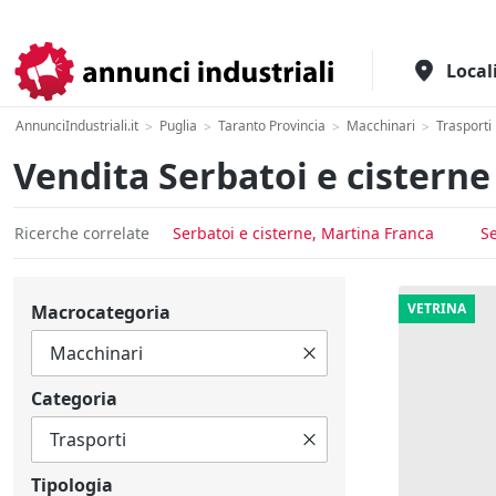
Il portale italiano per l'industria
Local
AnnunciIndustriali.it
Puglia
Taranto Provincia
Macchinari
Trasporti
>
>
>
>
Vendita Serbatoi e cisterne 
Ricerche correlate
Serbatoi e cisterne, Martina Franca
Se
VETRINA
Macrocategoria
Categoria
Tipologia