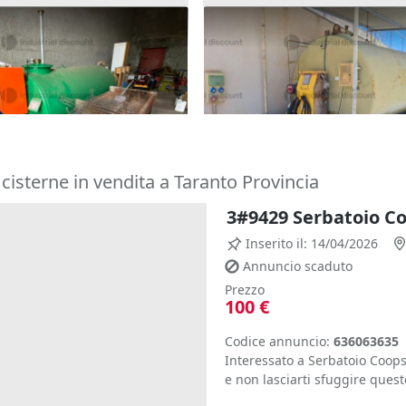
erbatoi per carburante
1#10158 Serbatoio 9000 lt
Emiliana Serbatoi
2.000 €
 Jonico
(Matera)
Custonaci
(Trapani)
 cisterne in vendita a Taranto Provincia
3#9429 Serbatoio C
Inserito il: 14/04/2026
Annuncio scaduto
Prezzo
100 €
Codice annuncio:
636063635
Interessato a Serbatoio Coops
e non lasciarti sfuggire questo 