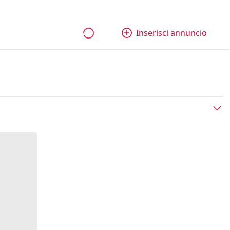
bili
Aziende e quote
Tutti gli annunci
Come funziona
Inserisci annuncio