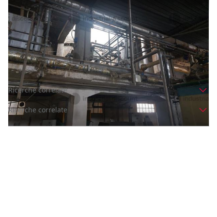
14#9987 Impianto del vuoto centralizzato
Prezzo
2.060 €
Inserito il: 01/07/2026
Valdina
(Messina)
Codice annuncio:
1541357920
Ricerche correlate
Ricerche correlate