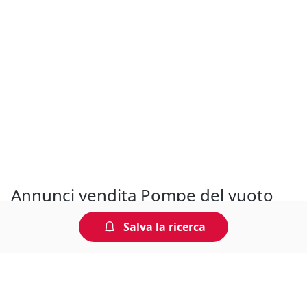
Annunci vendita Pompe del vuoto
Sicilia
Salva la ricerca
Annunci di vendita Pompe del vuoto in zona Sicilia complete
di prezzi in euro, condizioni dell'usato e contatti del
venditore. Acquista o vendi ai prezzi più convenienti e senza
intermediari. Controlla la guida veloce per capire come
funziona.