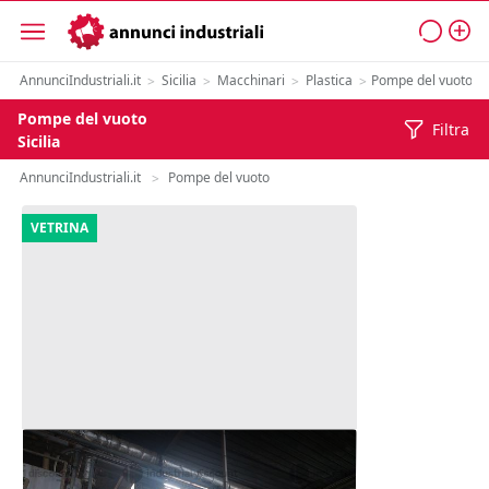
AnnunciIndustriali.it
Sicilia
Macchinari
Plastica
Pompe del vuoto
>
>
>
>
Pompe del vuoto
Filtra
Sicilia
AnnunciIndustriali.it
Pompe del vuoto
>
VETRINA
14#9987 Impianto del vuoto
centralizzato