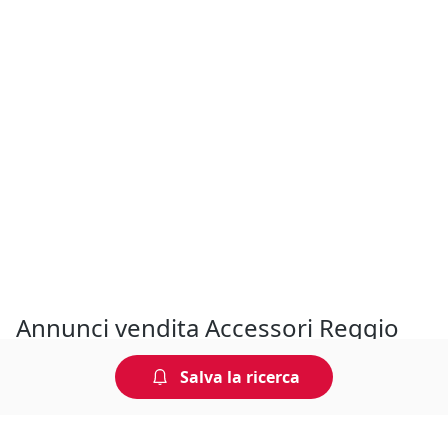
Annunci vendita Accessori Reggio
nell'Emilia
Salva la ricerca
Pubblica il tuo macchinario in vendita su
Annunciindustriali.it, allegando il maggior numero di
informazioni e delle foto di qualità. Potrai vendere