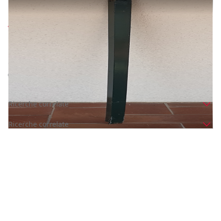
PALI DI FERRO COLOR VERDE PER VARI USI
Prezzo
4 €
Inserito il: 19/05/2025
Rubiera
(Reggio nell'Emilia)
Codice annuncio:
1744482257
Annuncio scaduto
Ricerche correlate
Ricerche correlate