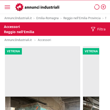
AnnunciIndustriali.it
Emilia-Romagna
Reggio nell'Emilia Provincia
Mac
>
>
>
Accessori
Filtra
Reggio nell'Emilia
AnnunciIndustriali.it
Accessori
>
VETRINA
VETRINA
12#8786 Carro miscelatore Bulldog
4#10161 Bott