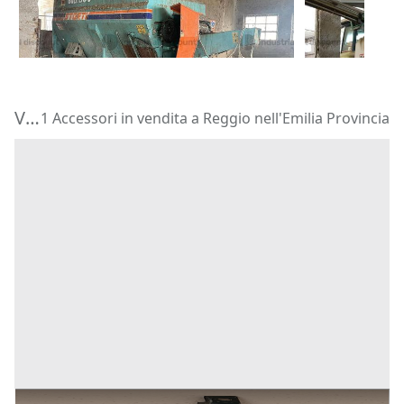
356 €
17.100 €
Quingentole
(Mantova)
Rodigo
(Man
Vendita Accessori in Provincia di Reggio nell'Emilia
1 Accessori in vendita a Reggio nell'Emilia Provincia