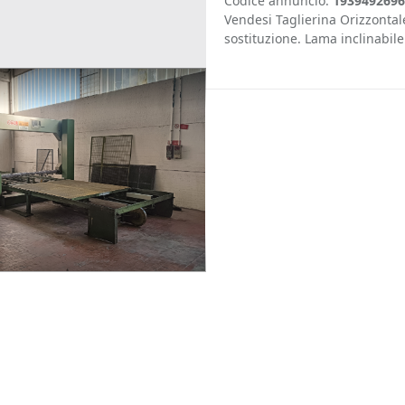
Codice annuncio:
1939492696
Vendesi Taglierina Orizzontal
sostituzione. Lama inclinabile
te
Plastica
Macchinari