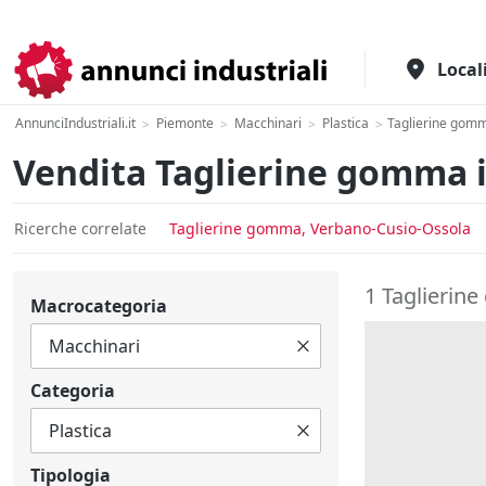
Il portale italiano per l'industria
Local
AnnunciIndustriali.it
Piemonte
Macchinari
Plastica
Taglierine gom
>
>
>
>
Vendita Taglierine gomma 
Ricerche correlate
Taglierine gomma, Verbano-Cusio-Ossola
1 Taglierin
Macrocategoria
Categoria
Tipologia