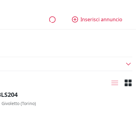
bili
Aziende e quote
Tutti gli annunci
Come funziona
Inserisci annuncio
BLS204
Givoletto
(Torino)