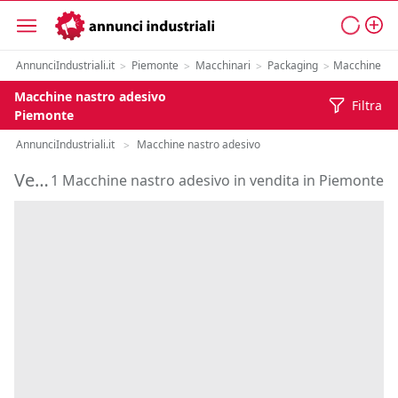
AnnunciIndustriali.it
Piemonte
Macchinari
Packaging
Macchine nas
>
>
>
>
Macchine nastro adesivo
Filtra
Piemonte
AnnunciIndustriali.it
Macchine nastro adesivo
>
Vendita Macchine nastro adesivo in Piemonte
1 Macchine nastro adesivo in vendita in Piemonte