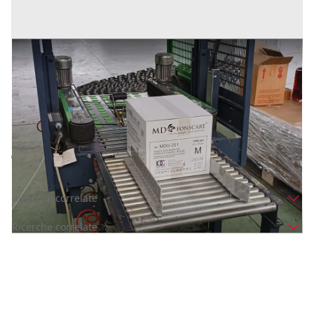
Etichettatrice / scocciatrice
Prezzo
1.750 €
Inserito il: 16/04/2024
Verduno
(Cuneo)
Codice annuncio:
1956699314
Annuncio scaduto
Ricerche correlate
Ricerche correlate