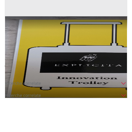
BREVETTO NUOVA VALIGIA DA VIAGGIO
Prezzo
1 €
Inserito il: 04/06/2025
(Pescara)
Codice annuncio:
2017318651
Annuncio scaduto
Ricerche correlate
Ricerche correlate