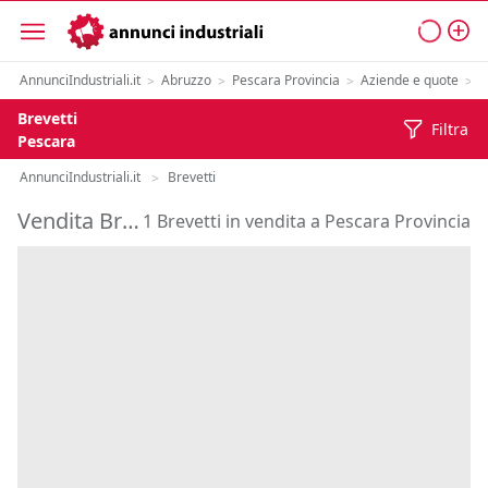
AnnunciIndustriali.it
Abruzzo
Pescara Provincia
Aziende e quote
P
>
>
>
>
Brevetti
Filtra
Pescara
AnnunciIndustriali.it
Brevetti
>
Vendita Brevetti in Provincia di Pescara
1 Brevetti in vendita a Pescara Provincia