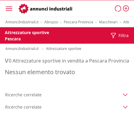
AnnunciIndustriali.it
Abruzzo
Pescara Provincia
Macchinari
Attrez
>
>
>
>
Attrezzature sportive
Filtra
Pescara
AnnunciIndustriali.it
Attrezzature sportive
>
Vendita Attrezzature sportive in Provincia di Pescara
0 Attrezzature sportive in vendita a Pescara Provincia
Nessun elemento trovato
Ricerche correlate
Ricerche correlate