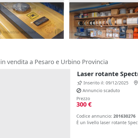
ttrezzature varie da
4#10015 Attrezzature varie
cantiere
1.522 €
setta
(Caltanissetta)
Caltanissetta
(Caltanissetta)
in vendita a Pesaro e Urbino Provincia
Laser rotante Spect
Inserito il: 09/12/2025
Annuncio scaduto
Prezzo
300 €
Codice annuncio:
201630276
È un livello laser rotante Spe