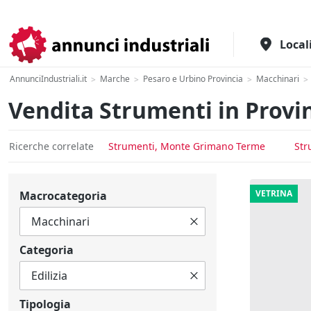
Il portale italiano per l'industria
Local
AnnunciIndustriali.it
Marche
Pesaro e Urbino Provincia
Macchinari
>
>
>
>
Vendita Strumenti in Provin
Ricerche correlate
Strumenti, Monte Grimano Terme
Str
VETRINA
Macrocategoria
Categoria
Tipologia