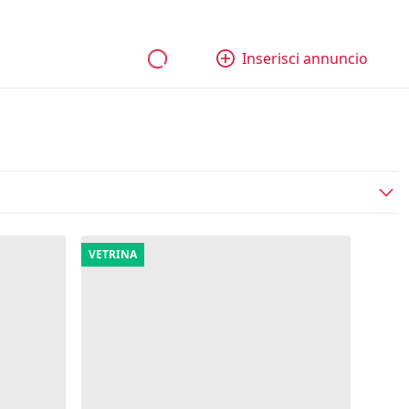
bili
Aziende e quote
Tutti gli annunci
Come funziona
Inserisci annuncio
VETRINA