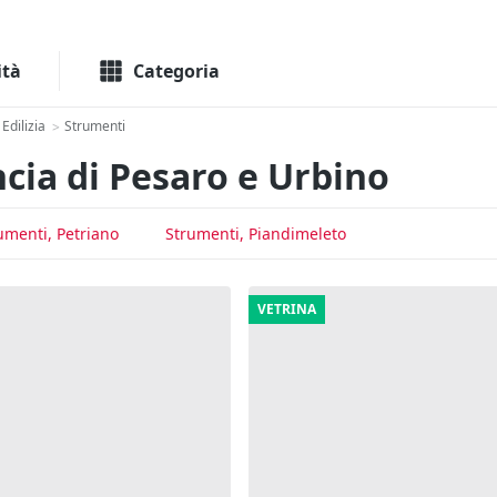
Macchinari
Immo
ità
Categoria
Edilizia
Strumenti
>
cia di Pesaro e Urbino
umenti, Petriano
Strumenti, Piandimeleto
VETRINA