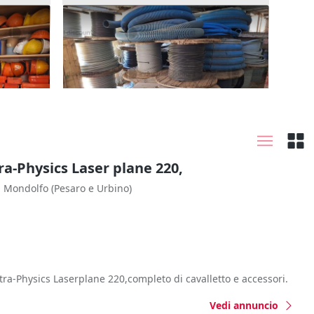
 da
7#10015 Attrezzature varie da
cantiere
5.055 €
Caltanissetta
(Caltanissetta)
ra-Physics Laser plane 220,
Mondolfo
(Pesaro e Urbino)
ctra-Physics Laserplane 220,completo di cavalletto e accessori.
Vedi annuncio