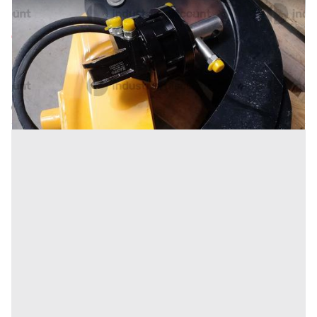
20#9716 Pinza per legna idraulica
Prezzo
630 €
Inserito il: 26/05/2026
Miranda
(Isernia)
Codice annuncio:
21684643
Annuncio scaduto