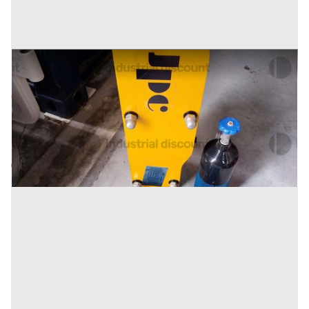
16#9716 Martellone idraulico per miniescavatore
Prezzo
630 €
Inserito il: 26/05/2026
Miranda
(Isernia)
Codice annuncio:
881761466
Annuncio scaduto