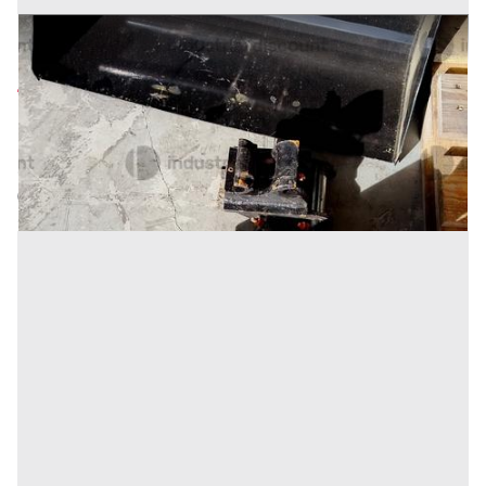
19#9716 Accessori per miniescavatore
Prezzo
405 €
Inserito il: 26/05/2026
Miranda
(Isernia)
Codice annuncio:
1615596852
Annuncio scaduto