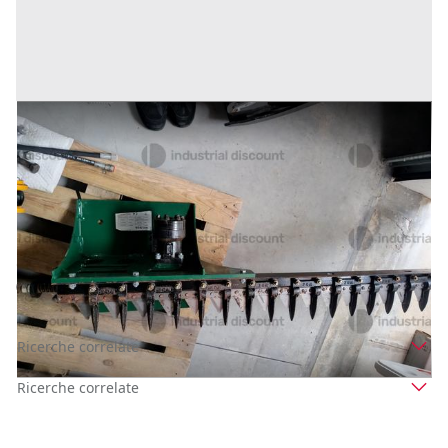
14#9716 Falciatrice idraulica per miniescavatore
Solmek
Prezzo
585 €
Inserito il: 26/05/2026
Miranda
(Isernia)
Codice annuncio:
1141017915
Annuncio scaduto
Ricerche correlate
Ricerche correlate