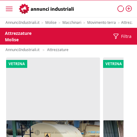
AnnunciIndustriali.it
Molise
Macchinari
Movimento terra
Attrezza
>
>
>
>
Attrezzature
Filtra
Molise
AnnunciIndustriali.it
Attrezzature
>
VETRINA
VETRINA
48#10183 Cisterna gasolio
5#9164 2 ram
qli 30