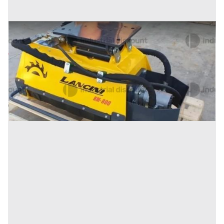
17#9716 Trincia per escavatori Lancini
Prezzo
900 €
Inserito il: 26/05/2026
Miranda
(Isernia)
Codice annuncio:
1191649621
Annuncio scaduto