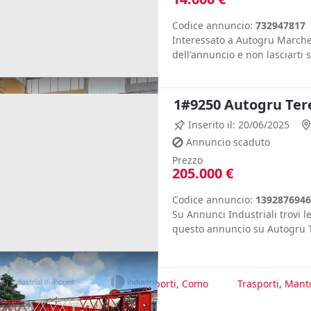
Codice annuncio:
732947817
Interessato a Autogru Marche
dell'annuncio e non lasciarti s
1#9250 Autogru Te
Inserito il: 20/06/2025
Annuncio scaduto
Prezzo
205.000 €
Codice annuncio:
1392876946
Su Annunci Industriali trovi le
questo annuncio su Autogru T
te
Trasporti, Sondrio
Trasporti, Como
Trasporti, Mant