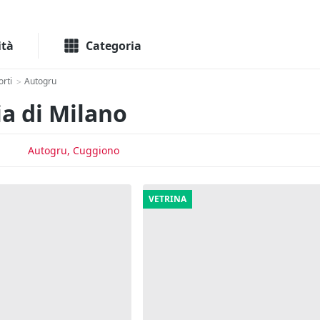
Macchinari
Immo
ità
Categoria
orti
Autogru
>
ia di Milano
Autogru, Cuggiono
VETRINA