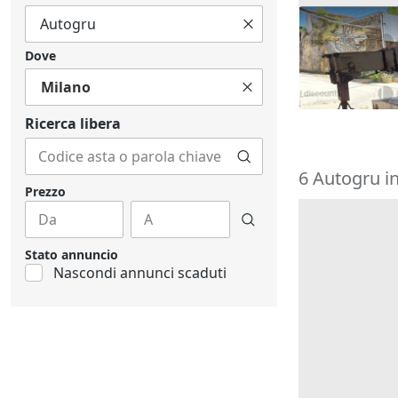
28#10158 Gr
Dove
25.000 €
Milano
Custonaci
(T
Ricerca libera
6 Autogru in
Prezzo
Stato annuncio
Nascondi annunci scaduti