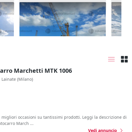
1#9916 Gru portuale Italgru
3#9916
21.000 €
72.000
Catania
(Catania)
Catan
carro Marchetti MTK 1006
Lainate
(Milano)
 migliori occasioni su tantissimi prodotti. Leggi la descrizione di
tocarro March ...
Vedi annuncio