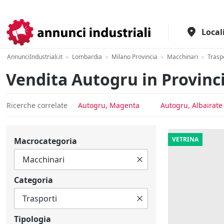
Il portale italiano per l'industria
Local
AnnunciIndustriali.it
Lombardia
Milano Provincia
Macchinari
Trasp
>
>
>
>
Vendita Autogru in Provinc
Ricerche correlate
Autogru, Magenta
Autogru, Albairate
VETRINA
Macrocategoria
Categoria
Tipologia