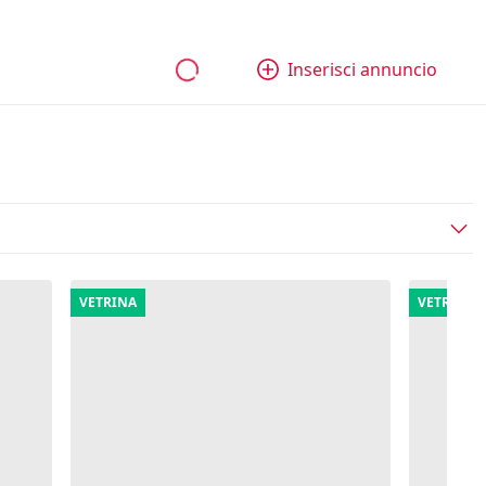
bili
Aziende e quote
Tutti gli annunci
Come funziona
Inserisci annuncio
VETRINA
VETRINA