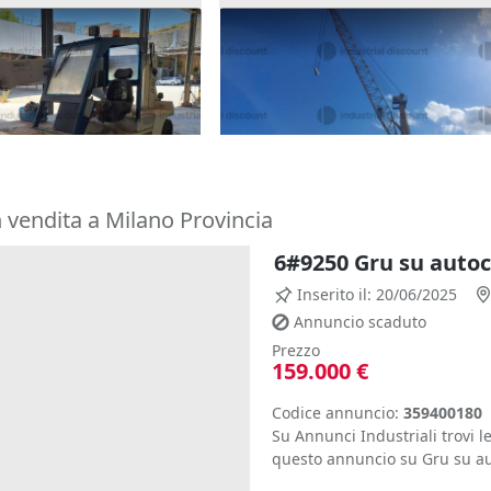
u semovente Sard D90
2#9916 Gru portuale Italgru
21.000 €
rapani)
Catania
(Catania)
 vendita a Milano Provincia
6#9250 Gru su auto
Inserito il: 20/06/2025
Annuncio scaduto
Prezzo
159.000 €
Codice annuncio:
359400180
Su Annunci Industriali trovi le
questo annuncio su Gru su au