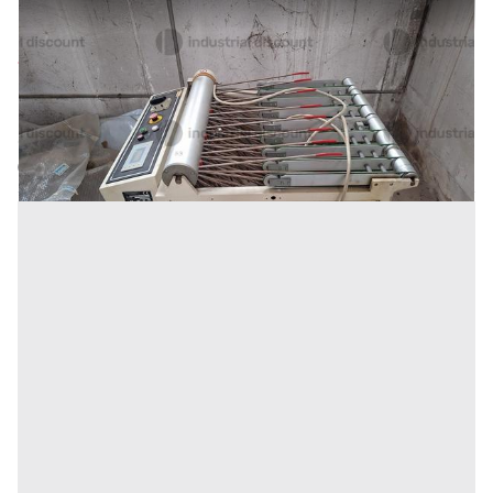
33#9315 Accumulatore Morton ACC010
Prezzo
2.000 €
Inserito il: 02/10/2025
Potenza Picena
(Macerata)
Codice annuncio:
1773116608
Annuncio scaduto