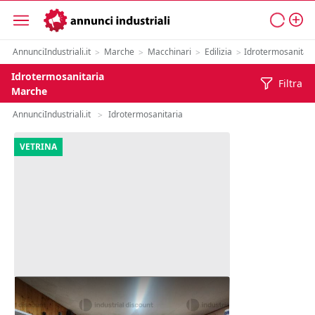
AnnunciIndustriali.it
Marche
Macchinari
Edilizia
Idrotermosanitari
>
>
>
>
Idrotermosanitaria
Filtra
Marche
AnnunciIndustriali.it
Idrotermosanitaria
>
VETRINA
1#10082 Rimanenze di magazzino
tubi e pezzi speciali per idraulica e