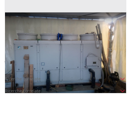
Condizionatore Daikin EUWAB24KAZW1
Prezzo
2.900 €
Inserito il: 11/04/2024
Macerata
(Macerata)
Codice annuncio:
2033354256
Annuncio scaduto
Ricerche correlate
Ricerche correlate