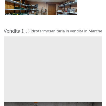
4.600 €
gas
Perugia
(Perugia)
Vendita Idrotermosanitaria in Marche
3 Idrotermosanitaria in vendita in Marche