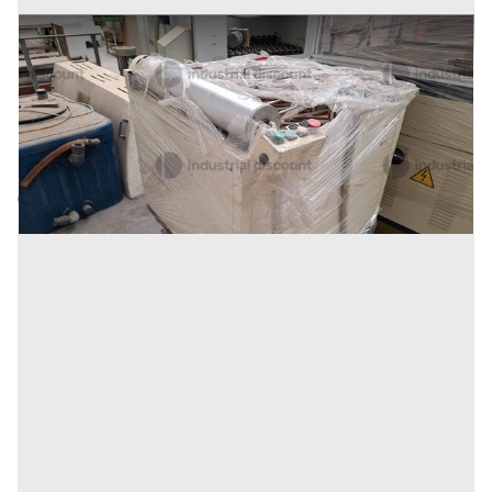
29#9315 Accumulatore Morton A030
Prezzo
2.000 €
Inserito il: 02/10/2025
Potenza Picena
(Macerata)
Codice annuncio:
1485405253
Annuncio scaduto