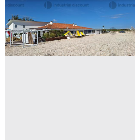
oggetto l’attività di albergo e ristorante
Prezzo
4.380.000 €
Inserito il: 19/05/2026
Mondolfo
(Pesaro e Urbino)
Codice annuncio:
1871327750
Annuncio scaduto