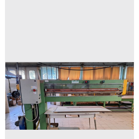
1#8779 Cessione contratto di affitto del ramo
d'azienda dedito alla produzione di nastri finitori
Prezzo
1.500 €
Inserito il: 19/09/2024
Castelfidardo
(Ancona)
Codice annuncio:
1683543166
Annuncio scaduto