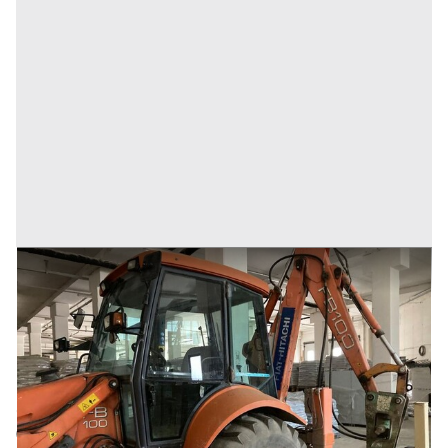
1#8054 Cessione di azienda operante nel settore
movimento terra e lavori edili stradali
Prezzo
177.000 €
Inserito il: 31/05/2024
Cagli
(Pesaro e Urbino)
Codice annuncio:
2035553750
Annuncio scaduto