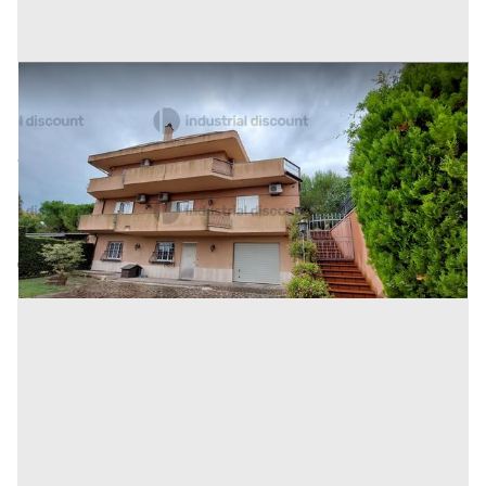
2#7775 Ramo di azienda dedita all'attività di Bed &
Breakfast
Prezzo
355.248 €
Inserito il: 11/11/2025
Cupra Marittima
(Ascoli Piceno)
Codice annuncio:
1044701927
Annuncio scaduto