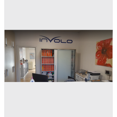
Attività specializzata nella stampa di nastri adesivi
Prezzo
900.000 €
Inserito il: 17/06/2022
Civitanova Marche
(Macerata)
Codice annuncio:
1942556829
Annuncio scaduto