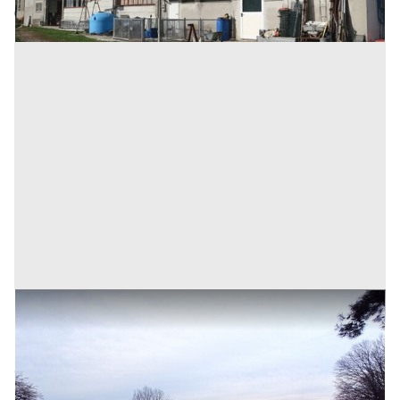
Annuncio scaduto
1#8154 Cessione di azienda esercente l'attività di
gestione stalle
Prezzo
2.421.827 €
Inserito il: 01/03/2024