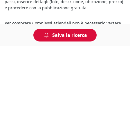
passi, inserire dettagli (foto, descrizione, ubicazione, prezzo)
e procedere con la pubblicazione gratuita.
Per comprare Complessi aziendali non è necessario versare
commissioni, ne inserire alcun dato. Sarà sufficiente
Salva la ricerca
registrarsi ed interpellare direttamente il venditore.
Non perdere tempo, arriva per
primo!
Gli annunci che stai cercando arrivano direttamente
alla tua casella di posta!
Resta Aggiornato