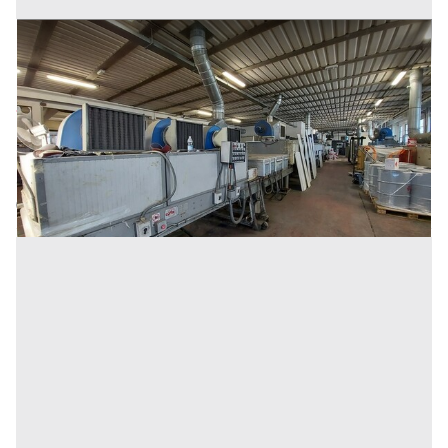
1#5792 Cessione complesso aziendale di società
avente ad oggetto l'attività di verniciature
Prezzo
22.937 €
Inserito il: 13/07/2023
Piandimeleto
(Pesaro e Urbino)
Codice annuncio:
739557700
Annuncio scaduto