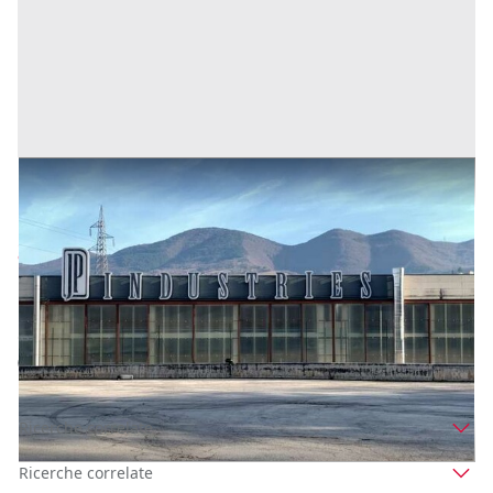
Cessione complesso aziendale società Indelfab
S.p.a.
Prezzo
32.083.383 €
Inserito il: 20/04/2022
Fabriano
(Ancona)
Codice annuncio:
1330637298
Annuncio scaduto
Ricerche correlate
Ricerche correlate