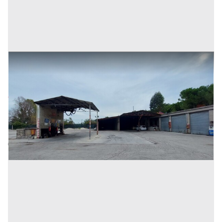
1#7771 Ramo di azienda dedita a commercio
prodotti petroliferi
Prezzo
374.929 €
Inserito il: 11/11/2025
Cupra Marittima
(Ascoli Piceno)
Codice annuncio:
1024856031
Annuncio scaduto