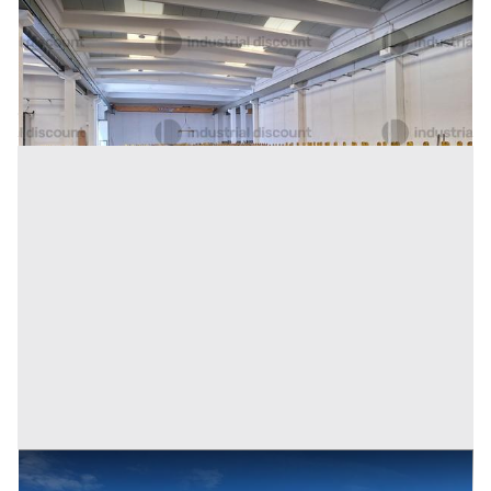
1#10283 Invito a offrire per complesso aziendale
operante nel settore della commercializzazione di
metalli ferrosi e non ferrosi
Inserito il: 29/07/2026
Osimo
(Ancona)
Codice annuncio:
1980310208
1#10095 Cessione di complesso aziendale avente ad