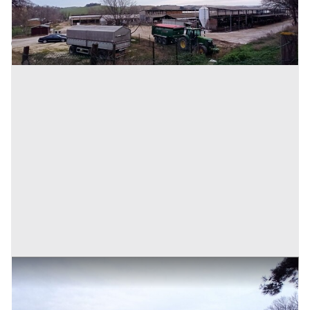
Serra De' Conti
(Ancona)
Codice annuncio:
816353200
Annuncio scaduto
1#8154 Cessione di azienda esercente l'attività di
gestione stalle
Prezzo