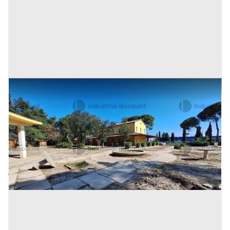
1#9034 Cessione di centro termale “Terme
dell’Aspio”
Prezzo
500.155 €
Inserito il: 06/06/2025
Camerano
(Ancona)
Codice annuncio:
1332391949
Annuncio scaduto