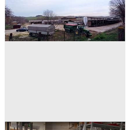
2.421.827 €
Inserito il: 01/02/2024
Serra De' Conti
(Ancona)
Codice annuncio:
816353200
Annuncio scaduto
AZIENDA ASSISTENZA SISTEMI PER LA