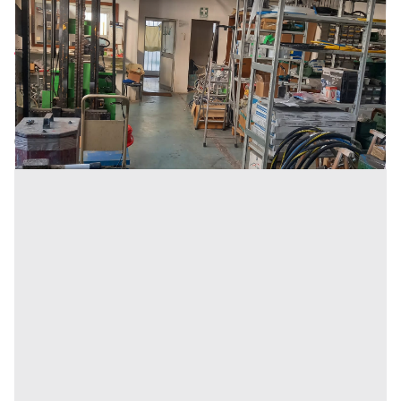
VERNICIATURA
Prezzo
45.000 €
Inserito il: 21/11/2023
Pesaro
(Pesaro e Urbino)
Codice annuncio:
547844211
Annuncio scaduto