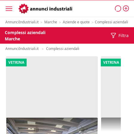
AnnunciIndustriali.it
Marche
Aziende e quote
Complessi aziendali
>
>
>
Complessi aziendali
Filtra
Marche
AnnunciIndustriali.it
Complessi aziendali
>
VETRINA
VETRINA
1#10283 Invito a offrire per
1#8168 Cessi
complesso aziendale operante nel
esercente l'at