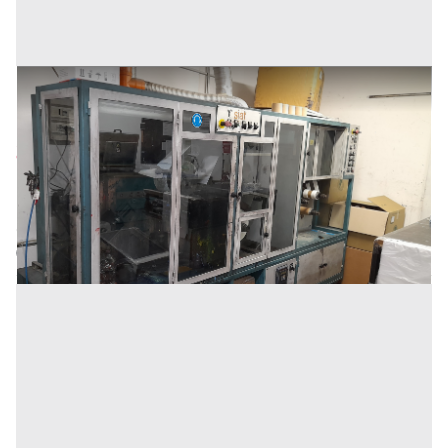
Azienda di stampa nastri adesivi a Civitanova
Marche
Prezzo
3.000 €
Inserito il: 24/05/2023
Civitanova Marche
(Macerata)
Codice annuncio:
1469040758
Annuncio scaduto