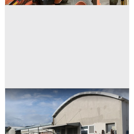
1#4909 Cessione di azienda agricola
Prezzo
180.000 €
Inserito il: 29/03/2024
Tavoleto
(Pesaro e Urbino)
Codice annuncio:
25297947