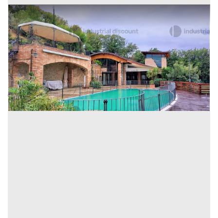
3#7775 Ramo di azienda dedita all'attività di
ristorazione
Prezzo
1.174.036 €
Inserito il: 11/11/2025
Cupra Marittima
(Ascoli Piceno)
Codice annuncio:
1664093969
Annuncio scaduto