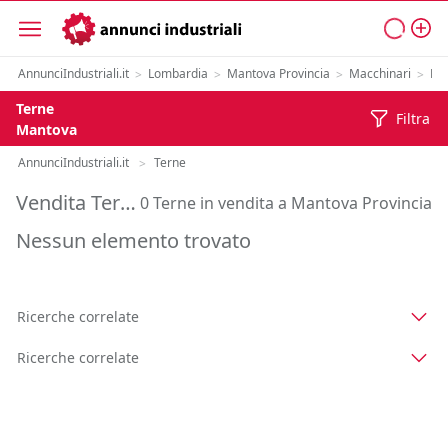
AnnunciIndustriali.it
Lombardia
Mantova Provincia
Macchinari
Mo
>
>
>
>
Terne
Filtra
Mantova
AnnunciIndustriali.it
Terne
>
Vendita Terne in Provincia di Mantova
0 Terne in vendita a Mantova Provincia
Nessun elemento trovato
Ricerche correlate
Ricerche correlate