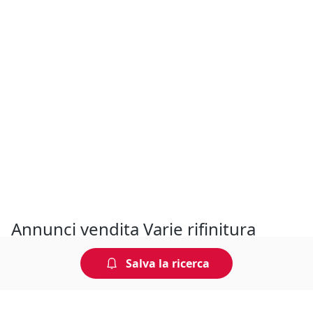
Annunci vendita Varie rifinitura
tessuti Mantova
Salva la ricerca
Acquistare macchinari ed attrezzature in zona Mantova in
modo veloce e sicuro, questo è ciò che offriamo ai nostri
utenti. E se hai qualcosa da vendere, pubblicarlo è semplice,