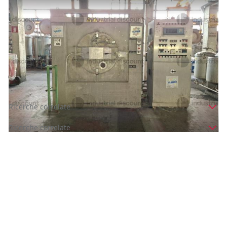
1#9641 Rotativa Flainox
Prezzo
1.625 €
Inserito il: 24/02/2026
Castiglione delle Stiviere
(Mantova)
Codice annuncio:
768947413
Annuncio scaduto
Ricerche correlate
Ricerche correlate