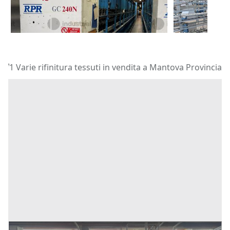
1.000 €
1.875 €
Darfo Boario Terme
(Brescia)
Vigevano
(P
Vendita Varie rifinitura tessuti in Provincia di Mantova
1 Varie rifinitura tessuti in vendita a Mantova Provincia