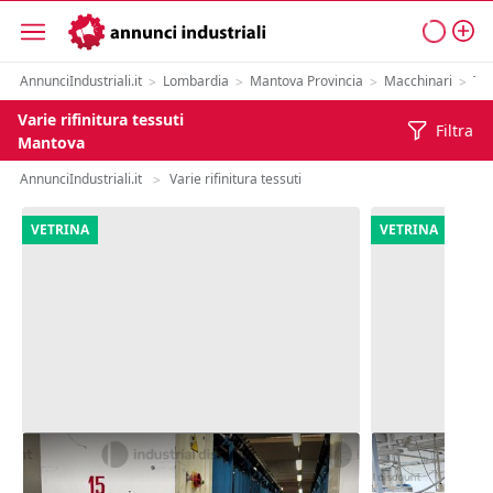
AnnunciIndustriali.it
Lombardia
Mantova Provincia
Macchinari
Tes
>
>
>
>
Varie rifinitura tessuti
Filtra
Mantova
AnnunciIndustriali.it
Varie rifinitura tessuti
>
VETRINA
VETRINA
1#9855 Macchinari per torcitura
5#10165 Mon