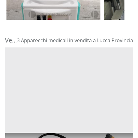
1.200 €
1.300 €
Gloster Euro
Borgaro Torinese
(Torino)
Borgaro Tor
Vendita Apparecchi medicali in Provincia di Lucca
3 Apparecchi medicali in vendita a Lucca Provincia