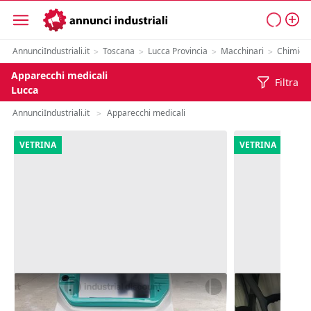
AnnunciIndustriali.it
Toscana
Lucca Provincia
Macchinari
Chimica 
>
>
>
>
Apparecchi medicali
Filtra
Lucca
AnnunciIndustriali.it
Apparecchi medicali
>
VETRINA
VETRINA
18#9204 Macchina laser Alba 355
16#9204 App
decontamina