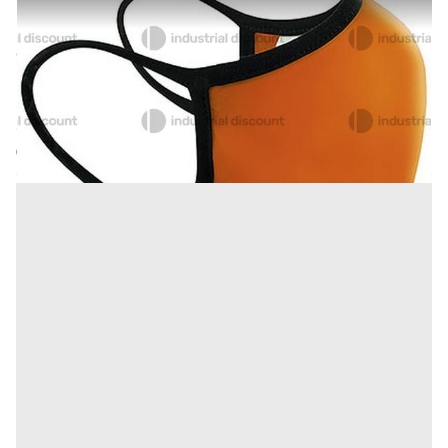
17#9476 Maschere facciali stoffa
Prezzo
827 €
Inserito il: 06/10/2025
Villa Basilica
(Lucca)
Codice annuncio:
550665459
Annuncio scaduto