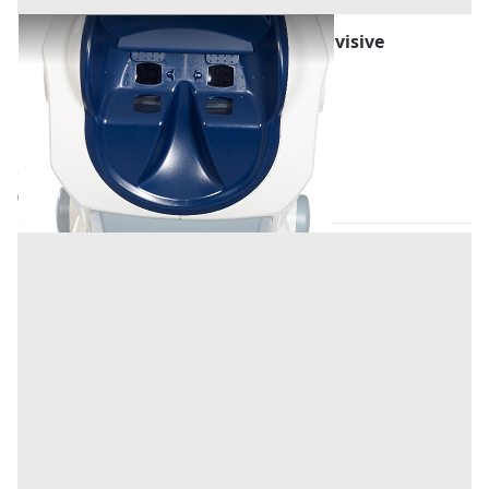
Visiotest - misuratore delle funzioni visive
Prezzo
1.500 €
Inserito il: 04/05/2023
Gallicano
(Lucca)
Codice annuncio:
450736286
Annuncio scaduto