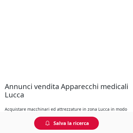
Annunci vendita Apparecchi medicali
Lucca
Acquistare macchinari ed attrezzature in zona Lucca in modo
veloce e sicuro, questo è ciò che offriamo ai nostri utenti. E se
hai qualcosa da vendere, pubblicarlo è semplice, guarda la
Salva la ricerca
guida su come fare.