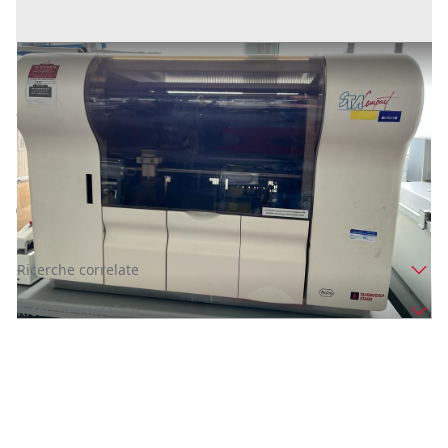
coagulometro STAGO STA compact
Prezzo
3.500 €
Inserito il: 03/05/2023
Gallicano
(Lucca)
Codice annuncio:
377871795
Annuncio scaduto
Ricerche correlate
Ricerche correlate