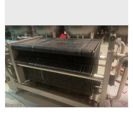
Filtro a piastre Padovan 60 x 60 cm
Prezzo
9.000 €
Inserito il: 14/01/2026
Santa Maria della Versa
(Pavia)
Codice annuncio:
1196686039
Annuncio scaduto
Ricerche correlate
Ricerche correlate