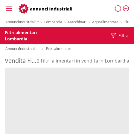
AnnunciIndustriali.it
Lombardia
Macchinari
Agroalimentare
Filtri 
>
>
>
>
Filtri alimentari
Filtra
Lombardia
AnnunciIndustriali.it
Filtri alimentari
>
Vendita Filtri alimentari in Lombardia
2 Filtri alimentari in vendita in Lombardia