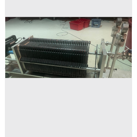
Filtro a piastre Schenk 40 x 40 cm
Prezzo
8.000 €
Inserito il: 14/01/2026
Santa Maria della Versa
(Pavia)
Codice annuncio:
127436668
Annuncio scaduto