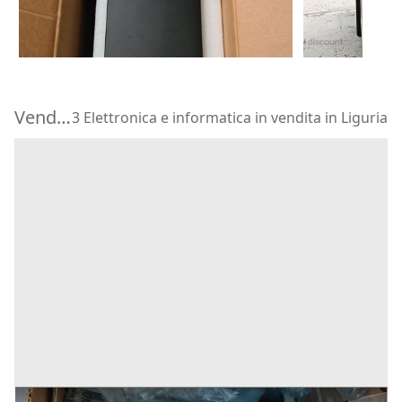
300 €
2.500 €
Torino
(Torino)
Borgaro Tor
Vendita Elettronica e informatica in Liguria
3 Elettronica e informatica in vendita in Liguria