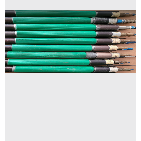
avvitatori pneumatici
Prezzo
500 €
Inserito il: 19/03/2025
Genova
(Genova)
Codice annuncio:
1548863008
Annuncio scaduto