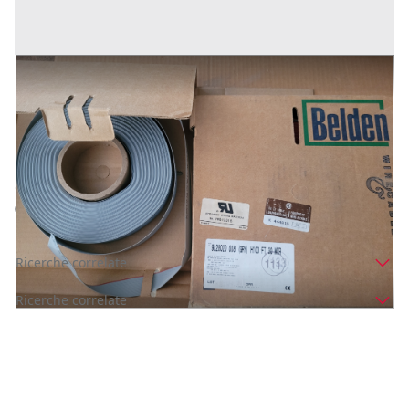
cavo flat
Prezzo
1 €
Inserito il: 09/09/2024
Genova
(Genova)
Codice annuncio:
538137894
Annuncio scaduto
Ricerche correlate
Ricerche correlate