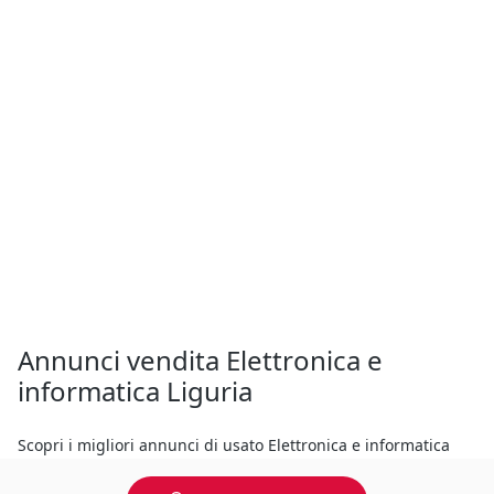
Annunci vendita Elettronica e
informatica Liguria
Scopri i migliori annunci di usato Elettronica e informatica
Liguria su Annunci Industriali o vendi la tua attrezzatura al
miglior prezzo! Il nostro portale mette in contatto chi compra