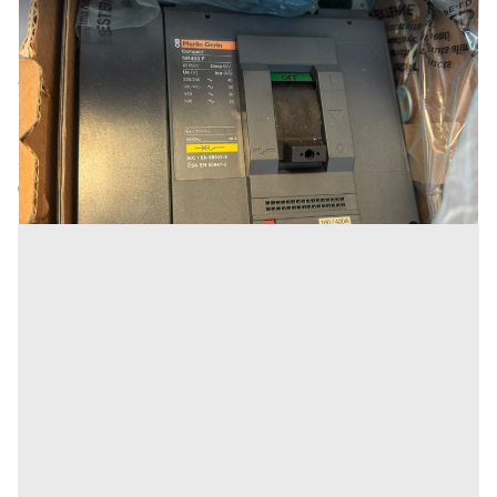
Interruttori automatici Merlin Gerin Compact
NR400 F
Prezzo
350 €
Inserito il: 20/03/2026
Genova
(Genova)
Codice annuncio:
60658745
Annuncio scaduto