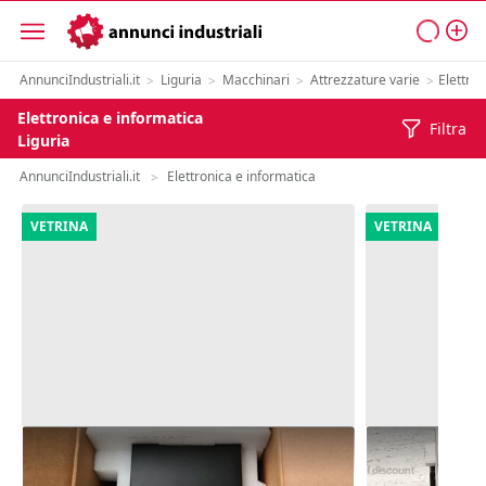
AnnunciIndustriali.it
Liguria
Macchinari
Attrezzature varie
Elettron
>
>
>
>
Elettronica e informatica
Filtra
Liguria
AnnunciIndustriali.it
Elettronica e informatica
>
VETRINA
VETRINA
10#8357 Server Proliant
23#9204 Sta
Epson Surel