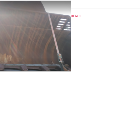
te
Movimento terra
Macchinari