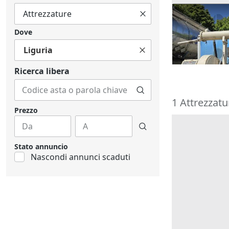
1#10170 Pomp
Grouting
Dove
60.000 €
Liguria
Podenzano
Ricerca libera
1 Attrezzatu
Prezzo
Stato annuncio
Nascondi annunci scaduti