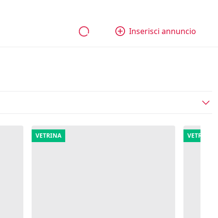
bili
Aziende e quote
Tutti gli annunci
Come funziona
Inserisci annuncio
VETRINA
VETRINA