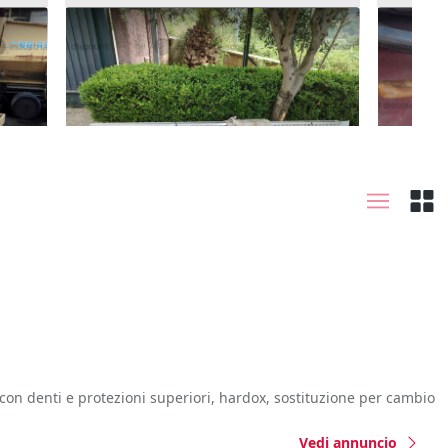
5#9164 2 rampe da Mt 3,5 portata
6#10289
qli 30
2.700 
408 €
Pace d
Lamezia Terme
(Catanzaro)
 con denti e protezioni superiori, hardox, sostituzione per cambio
Vedi annuncio