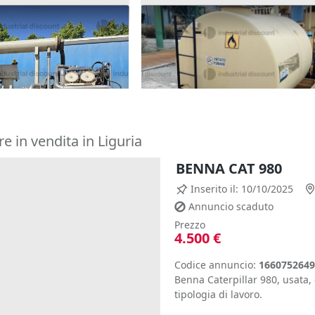
a Tecniwell Jet
48#10183 Cisterna gasolio
1.500 €
(Cosenza)
(Piacenza)
re in vendita in Liguria
BENNA CAT 980
Inserito il: 10/10/2025
Annuncio scaduto
Prezzo
4.500 €
Codice annuncio:
1660752649
Benna Caterpillar 980, usata,
tipologia di lavoro.