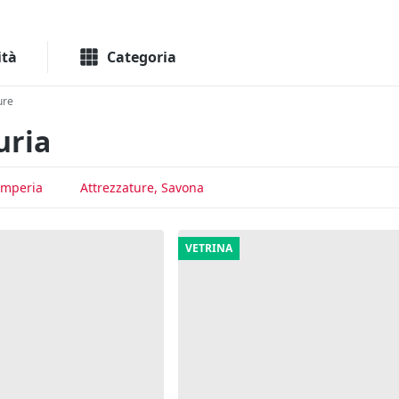
Macchinari
Immo
ità
Categoria
ure
uria
Imperia
Attrezzature, Savona
VETRINA