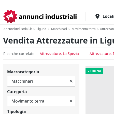
Il portale italiano per l'industria
Local
AnnunciIndustriali.it
Liguria
Macchinari
Movimento terra
Attrezzat
>
>
>
>
Vendita Attrezzature in Lig
Ricerche correlate
Attrezzature, La Spezia
Attrezzature, 
VETRINA
Macrocategoria
Categoria
Tipologia