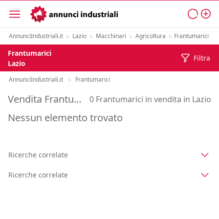
AnnunciIndustriali.it
Lazio
Macchinari
Agricoltura
Frantumarici
>
>
>
>
Frantumarici
Filtra
Lazio
AnnunciIndustriali.it
Frantumarici
>
Vendita Frantumarici in Lazio
0 Frantumarici in vendita in Lazio
Nessun elemento trovato
Ricerche correlate
Ricerche correlate