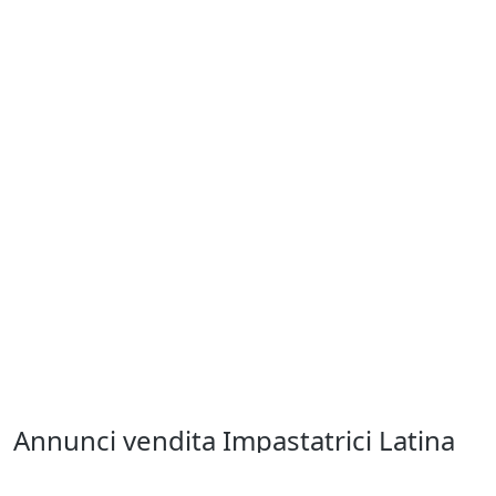
Annunci vendita Impastatrici Latina
Finalmente potrai dire "vendo Impastatrici usati on line", perchè 