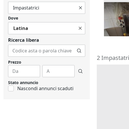
7#10252 M
Monferri
Dove
250 €
Latina
Panteller
Ricerca libera
2 Impastatri
Prezzo
Stato annuncio
Nascondi annunci scaduti