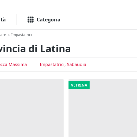
Macchinari
Immo
ità
Categoria
tare
Impastatrici
>
incia di Latina
Rocca Massima
Impastatrici, Sabaudia
VETRINA