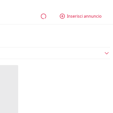
bili
Aziende e quote
Tutti gli annunci
Come funziona
Inserisci annuncio