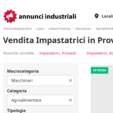
Il portale italiano per l'industria
Local
AnnunciIndustriali.it
Lazio
Latina Provincia
Macchinari
Agroalimen
>
>
>
>
Vendita Impastatrici in Prov
Ricerche correlate
Impastatrici, Prossedi
Impastatrici, 
VETRINA
Macrocategoria
Categoria
Tipologia