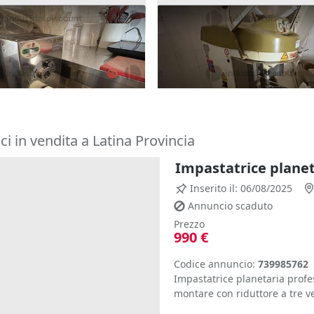
acchina per la pasta La
11#10252 Impastatrici Sott
na
spezzatrice pasta
250 €
ia
(Trapani)
Pantelleria
(Trapani)
ci in vendita a Latina Provincia
Impastatrice planet
Inserito il: 06/08/2025
Annuncio scaduto
Prezzo
990 €
Codice annuncio:
739985762
Impastatrice planetaria profe
montare con riduttore a tre ve