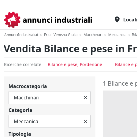
Il portale italiano per l'industria
Local
AnnunciIndustriali.it
Friuli-Venezia Giulia
Macchinari
Meccanica
Bi
>
>
>
>
Vendita Bilance e pese in Fr
Ricerche correlate
Bilance e pese, Pordenone
Bilance e 
1 Bilance e 
Macrocategoria
Categoria
Tipologia