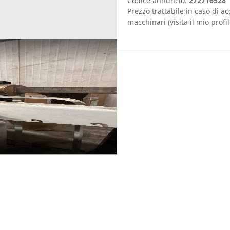
Codice annuncio:
272716528
Prezzo trattabile in caso di a
macchinari (visita il mio profil
te
Meccanica
Macchinari