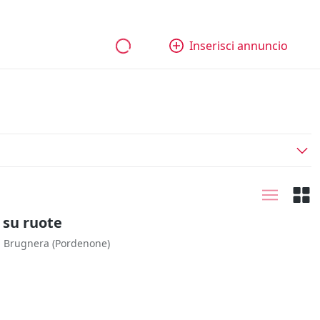
bili
Aziende e quote
Tutti gli annunci
Come funziona
Inserisci annuncio
 su ruote
Brugnera
(Pordenone)