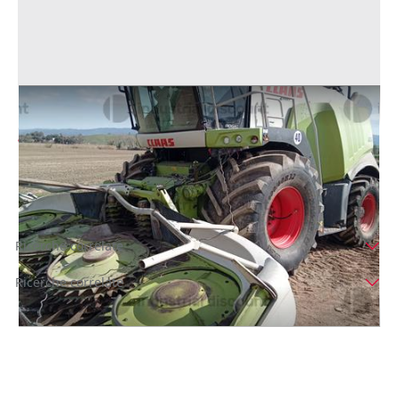
1#9975 Falcia trincia caricatrice CLAAS JAGUAR
Offerta minima
75.000 €
Rosignano Marittimo
(Livorno)
Ricerche correlate
Ricerche correlate