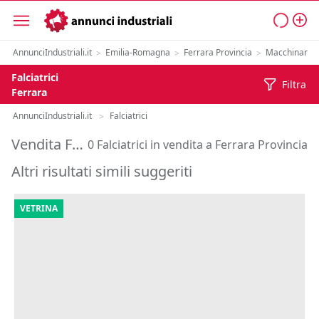
AnnunciIndustriali.it
Emilia-Romagna
Ferrara Provincia
Macchinari
>
>
>
>
Falciatrici
Filtra
Ferrara
AnnunciIndustriali.it
Falciatrici
>
Vendita Falciatrici in Provincia di Ferrara
0 Falciatrici in vendita a Ferrara Provincia
Altri risultati simili suggeriti
VETRINA