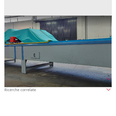
FORNO PER L’ ESSICAZIONE ARTI GRAFICHE E
TESSUTI
Prezzo
9.880 €
Inserito il: 26/09/2022
Soliera
(Modena)
Codice annuncio:
137141171
Annuncio scaduto
Ricerche correlate
Ricerche correlate