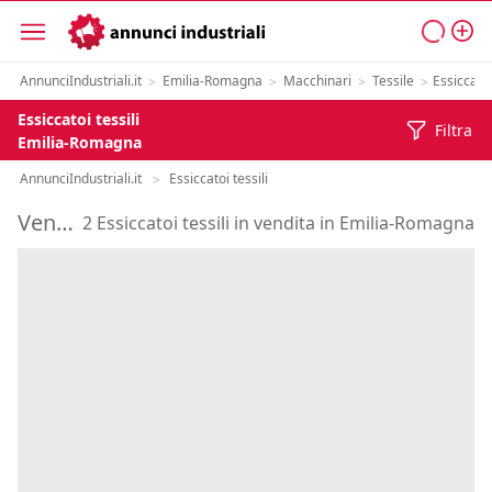
AnnunciIndustriali.it
Emilia-Romagna
Macchinari
Tessile
Essiccatoi
>
>
>
>
Essiccatoi tessili
Filtra
Emilia-Romagna
AnnunciIndustriali.it
Essiccatoi tessili
>
Vendita Essiccatoi tessili in Emilia-Romagna
2 Essiccatoi tessili in vendita in Emilia-Romagna