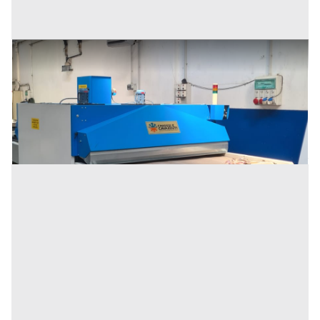
Forno Serigrafico Chiossi e Cavazzuti Duo 1900
Prezzo
3.800 €
Inserito il: 26/06/2026
Vignola
(Modena)
Codice annuncio:
76398831