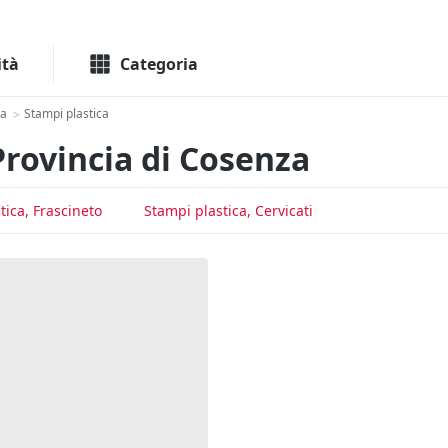
Macchinari
Immo
ità
Categoria
ca
Stampi plastica
>
Provincia di Cosenza
tica, Frascineto
Stampi plastica, Cervicati