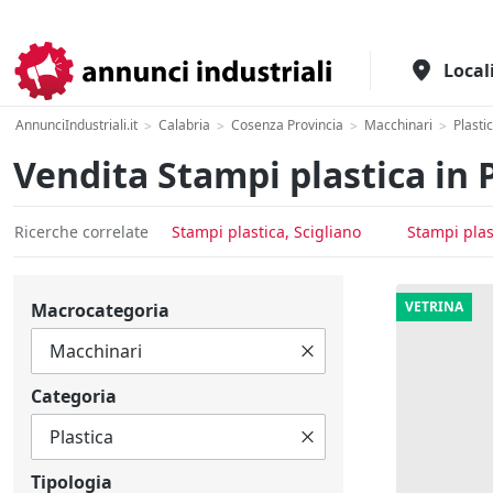
Il portale italiano per l'industria
Local
AnnunciIndustriali.it
Calabria
Cosenza Provincia
Macchinari
Plasti
>
>
>
>
Vendita Stampi plastica in 
Ricerche correlate
Stampi plastica, Scigliano
Stampi plas
VETRINA
Macrocategoria
Categoria
Tipologia