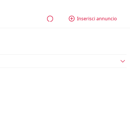
bili
Aziende e quote
Tutti gli annunci
Come funziona
Inserisci annuncio