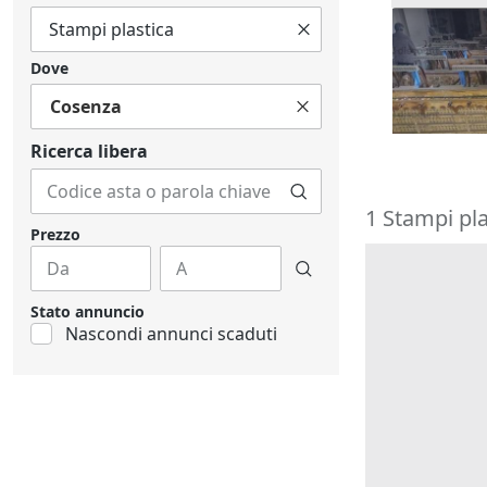
2#9987 S
Dove
32.122 €
Cosenza
Valdina
Ricerca libera
1 Stampi pla
Prezzo
Stato annuncio
Nascondi annunci scaduti