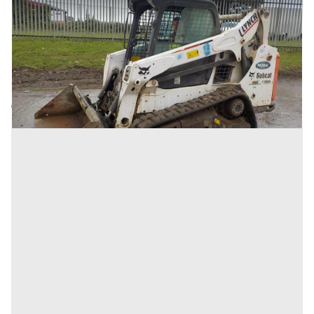
2014 Bobcat T590 minipala cingolata
Prezzo
12.000 €
Inserito il: 25/02/2026
Olgiate Comasco
(Como)
Codice annuncio:
844595869
Annuncio scaduto