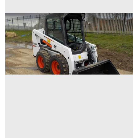
2017 Bobcat S450 mini pala
Prezzo
12.800 €
Inserito il: 06/02/2026
Olgiate Comasco
(Como)
Codice annuncio:
40378300
Annuncio scaduto