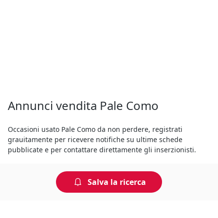
Annunci vendita Pale Como
Occasioni usato Pale Como da non perdere, registrati
grauitamente per ricevere notifiche su ultime schede
pubblicate e per contattare direttamente gli inserzionisti.
Comprare o vendere Pale usati Como, con prezzi e foto è un
Salva la ricerca
gioco da ragazzi. Basta registrarsi e seguire la procedura
guidata ed in pochi e semplici passi hai quello che ti serve.