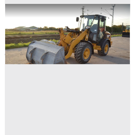
2012 CAT 906H-2 pala gommata
Prezzo
17.800 €
Inserito il: 25/02/2026
Olgiate Comasco
(Como)
Codice annuncio:
1671976716
Annuncio scaduto