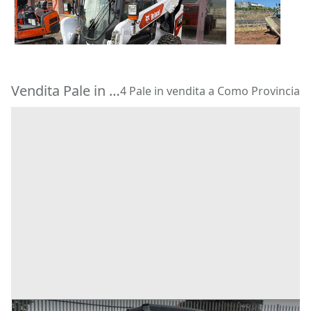
28.000 €
13.500 €
Montegridolfo
(Rimini)
Potenza
(Po
Vendita Pale in Provincia di Como
4 Pale in vendita a Como Provincia