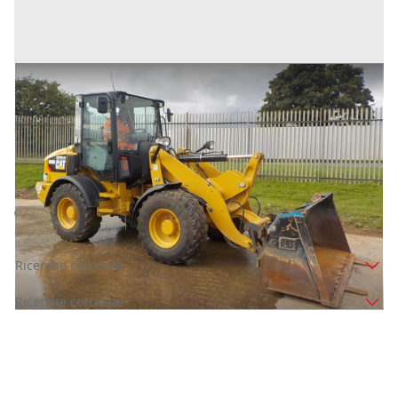
2015 CAT 908M pala gommata
Prezzo
22.800 €
Inserito il: 06/02/2026
Olgiate Comasco
(Como)
Codice annuncio:
394332092
Annuncio scaduto
Ricerche correlate
Ricerche correlate