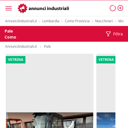
AnnunciIndustriali.it
Lombardia
Como Provincia
Macchinari
Movim
>
>
>
>
Pale
Filtra
Como
AnnunciIndustriali.it
Pale
>
VETRINA
VETRINA
4#10300 Minipala Bobcat S76
8#9932 Pala 