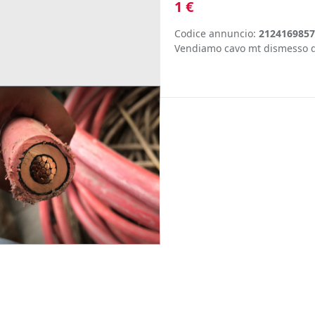
1 €
Codice annuncio:
2124169857
Vendiamo cavo mt dismesso da 
te
Edilizia
Macchinari