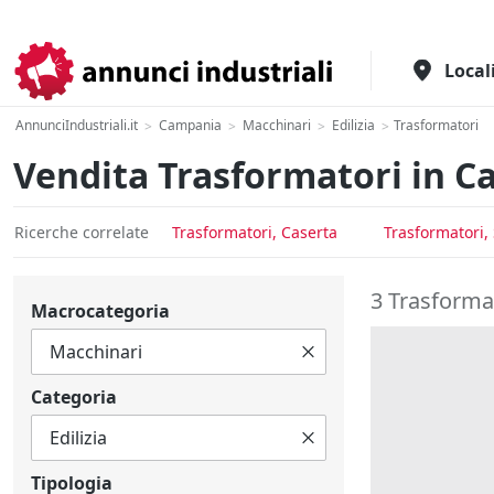
Il portale italiano per l'industria
Local
AnnunciIndustriali.it
Campania
Macchinari
Edilizia
Trasformatori
>
>
>
>
Vendita Trasformatori in 
Ricerche correlate
Trasformatori, Caserta
Trasformatori,
3 Trasforma
Macrocategoria
Categoria
Tipologia