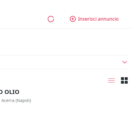
bili
Aziende e quote
Tutti gli annunci
Come funziona
Inserisci annuncio
D OLIO
Acerra
(Napoli)