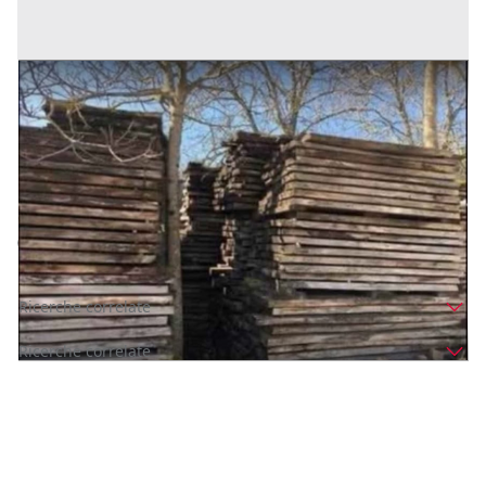
Stock legname castagno
Prezzo
1 €
Inserito il: 12/01/2026
Montella
(Avellino)
Codice annuncio:
356246701
Annuncio scaduto
Ricerche correlate
Ricerche correlate